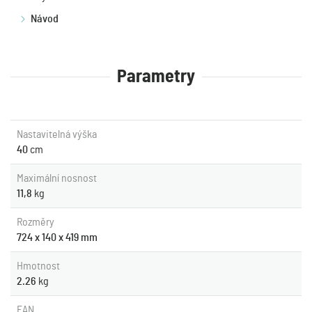
Návod
Parametry
Nastavitelná výška
40
cm
Maximální nosnost
11,8
kg
Rozměry
724 x 140 x 419 mm
Hmotnost
2.26
kg
EAN