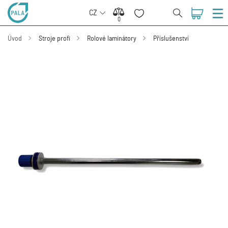
CZ
0
0
Úvod
Stroje profi
Rolové laminátory
Příslušenství