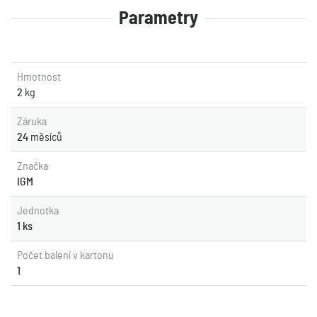
Parametry
Hmotnost
2
kg
Záruka
24
měsíců
Značka
IGM
Jednotka
1 ks
Počet balení v kartonu
1