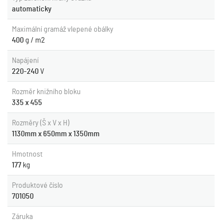
automaticky
Maximální gramáž vlepené obálky
400
g / m2
Napájení
220-240
V
Rozměr knižního bloku
335 x 455
Rozměry (Š x V x H)
1130mm x 650mm x 1350mm
Hmotnost
177
kg
Produktové číslo
701050
Záruka