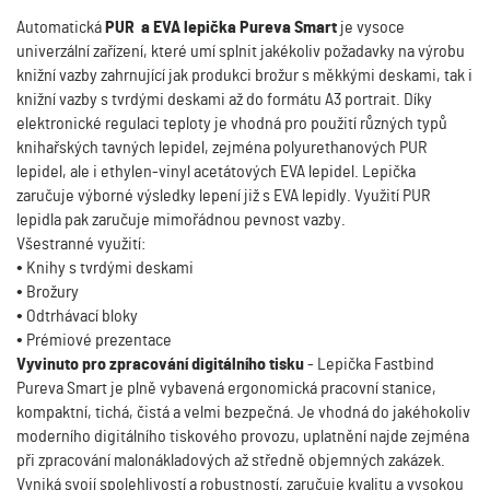
Automatická
PUR a EVA lepička Pureva Smart
je vysoce
univerzální zařízení, které umí splnit jakékoliv požadavky na výrobu
knižní vazby zahrnující jak produkci brožur s měkkými deskami, tak i
knižní vazby s tvrdými deskami až do formátu A3 portrait. Díky
elektronické regulaci teploty je vhodná pro použití různých typů
knihařských tavných lepidel, zejména polyurethanových PUR
lepidel, ale i ethylen-vinyl acetátových EVA lepidel. Lepička
zaručuje výborné výsledky lepení již s EVA lepidly. Využití PUR
lepidla pak zaručuje mimořádnou pevnost vazby.
Všestranné využití:
• Knihy s tvrdými deskami
• Brožury
• Odtrhávací bloky
• Prémiové prezentace
Vyvinuto pro zpracování digitálního tisku
- Lepička Fastbind
Pureva Smart je plně vybavená ergonomická pracovní stanice,
kompaktní, tichá, čistá a velmi bezpečná. Je vhodná do jakéhokoliv
moderního digitálního tiskového provozu, uplatnění najde zejména
při zpracování malonákladových až středně objemných zakázek.
Vyniká svojí spolehlivostí a robustností, zaručuje kvalitu a vysokou