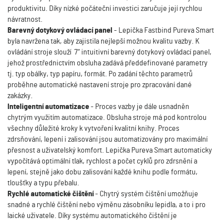
produktivitu. Díky nízké počáteční investici zaručuje její rychlou
návratnost.
Barevný dotykový ovládací panel
- Lepička Fastbind Pureva Smart
byla navržena tak, aby zajistila nejlepší možnou kvalitu vazby. K
ovládání stroje slouží 7“ intuitivní barevný dotykový ovládací panel,
jehož prostřednictvím obsluha zadává předdefinované parametry
tj. typ obálky, typ papíru, formát. Po zadání těchto parametrů
proběhne automatické nastavení stroje pro zpracování dané
zakázky.
Inteligentní automatizace
- Proces vazby je dále usnadněn
chytrým využitím automatizace. Obsluha stroje má pod kontrolou
všechny důležité kroky k vytvoření kvalitní knihy. Proces
zdrsňování, lepení i zalisování jsou automatizovány pro maximální
přesnost a uživatelský komfort. Lepička Pureva Smart automaticky
vypočítává optimální tlak, rychlost a počet cyklů pro zdrsnění a
lepení, stejně jako dobu zalisování každé knihu podle formátu,
tloušťky a typu přebalu.
Rychlé automatické čištění
- Chytrý systém čištění umožňuje
snadné a rychlé čištění nebo výměnu zásobníku lepidla, a to i pro
laické uživatele. Díky systému automatického čištění je