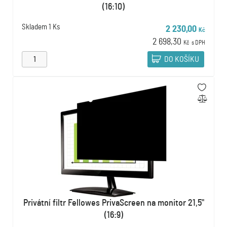
(16:10)
Skladem
1 Ks
2 230,00
Kč
2 698,30
Kč
s DPH
DO KOŠÍKU
Privátní filtr Fellowes PrivaScreen na monitor 21,5"
(16:9)