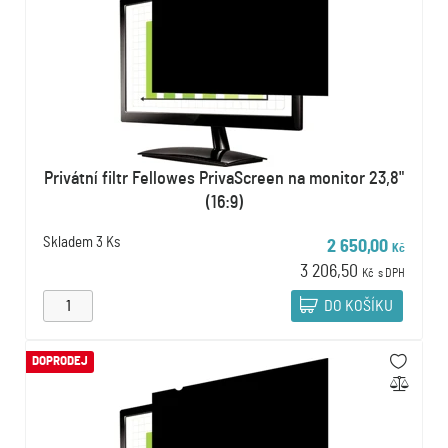
Privátní filtr Fellowes PrivaScreen na monitor 23,8"
(16:9)
Skladem
3 Ks
2 650,00
Kč
3 206,50
Kč
s DPH
DO KOŠÍKU
DOPRODEJ