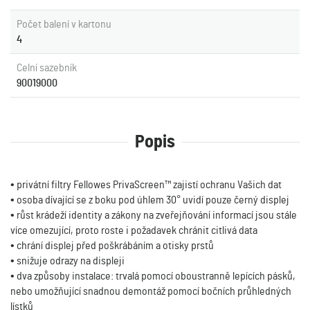
Počet balení v kartonu
4
Celní sazebník
90019000
Popis
• privátní filtry Fellowes PrivaScreen™ zajistí ochranu Vašich dat
• osoba dívající se z boku pod úhlem 30° uvidí pouze černý displej
• růst krádeží identity a zákony na zveřejňování informací jsou stále
více omezující, proto roste i požadavek chránit citlivá data
• chrání displej před poškrábáním a otisky prstů
• snižuje odrazy na displeji
• dva způsoby instalace: trvalá pomocí oboustranně lepících pásků,
nebo umožňující snadnou demontáž pomocí bočních průhledných
lístků