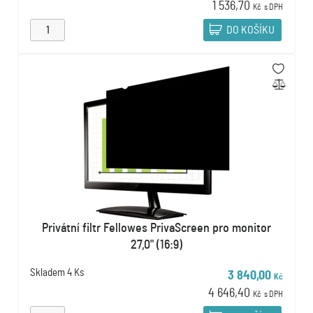
1 536,70
Kč
s DPH
DO KOŠÍKU
Privátní filtr Fellowes PrivaScreen pro monitor
27,0" (16:9)
Skladem
4 Ks
3 840,00
Kč
4 646,40
Kč
s DPH