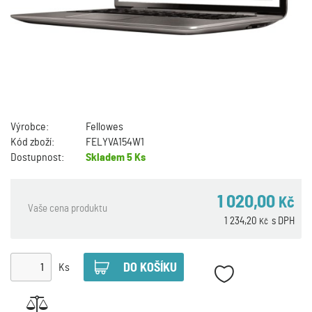
Výrobce:
Fellowes
Kód zboží:
FELYVA154W1
Dostupnost:
Skladem
5 Ks
1 020,00
Kč
Vaše cena produktu
1 234,20
s DPH
Kč
Ks