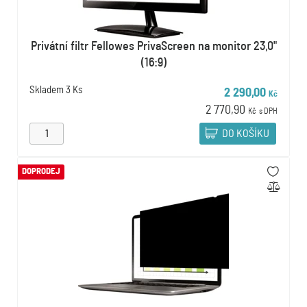
Privátní filtr Fellowes PrivaScreen na monitor 23,0"
(16:9)
Skladem
3 Ks
2 290,00
Kč
2 770,90
Kč
s DPH
DO KOŠÍKU
DOPRODEJ