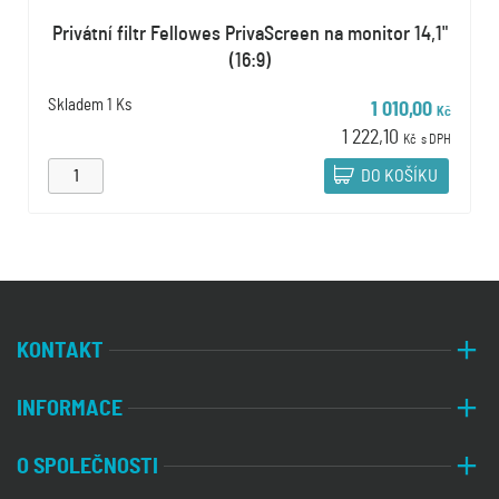
Privátní filtr Fellowes PrivaScreen na monitor 14,1"
(16:9)
Skladem
1 Ks
1 010,00
Kč
1 222,10
Kč
s DPH
DO KOŠÍKU
KONTAKT
INFORMACE
O SPOLEČNOSTI