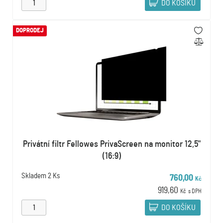
DO KOŠÍKU
DOPRODEJ
Privátní filtr Fellowes PrivaScreen na monitor 12,5"
(16:9)
Skladem
2 Ks
760,00
Kč
919,60
Kč
s DPH
DO KOŠÍKU