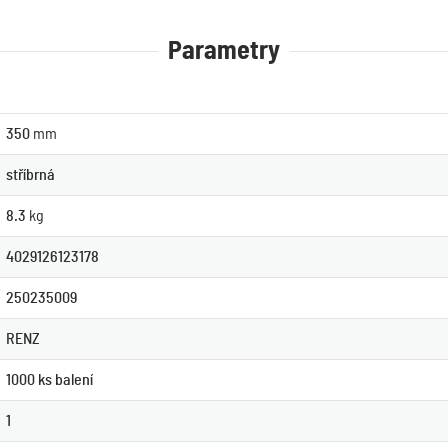
Parametry
350
mm
stříbrná
8.3
kg
4029126123178
250235009
RENZ
1000 ks balení
1