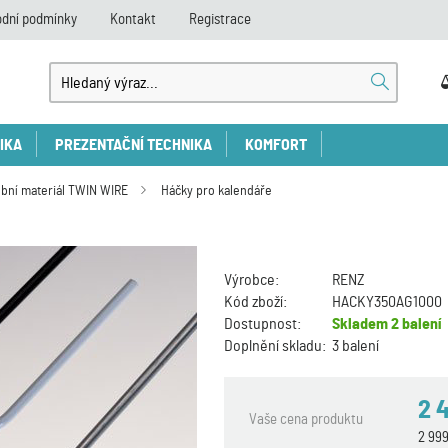
dní podmínky
Kontakt
Registrace
IKA
PREZENTAČNÍ TECHNIKA
KOMFORT
bní materiál TWIN WIRE
Háčky pro kalendáře
Výrobce:
RENZ
Kód zboží:
HACKY350AG1000
Dostupnost:
Skladem
2 balení
Doplnění skladu:
3 balení
2 
Vaše cena produktu
2 99