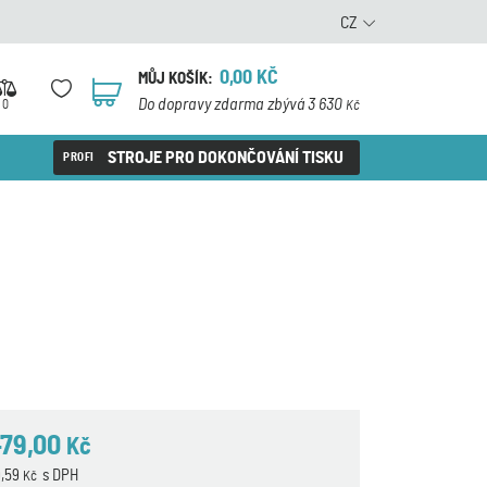
CZ
0,00
KČ
MŮJ KOŠÍK:
0
Do dopravy zdarma zbývá 3 630
0
Kč
STROJE PRO DOKONČOVÁNÍ TISKU
479,00
Kč
9,59
s DPH
Kč