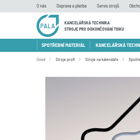
O nás
Doprava a platba
Servis strojů
Obcho
KANCELÁŘSKÁ TECHNIKA
STROJE PRO DOKONČOVÁNÍ TISKU
SPOTŘEBNÍ MATERIÁL
KANCELÁŘSKÁ TECHN
Úvod
Stroje profi
Stroje na kalendáře
Spotře