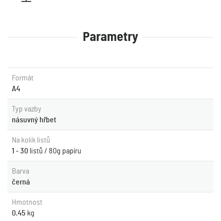
Parametry
Formát
A4
Typ vazby
násuvný hřbet
Na kolik listů
1 - 30
listů / 80g papíru
Barva
černá
Hmotnost
0.45
kg