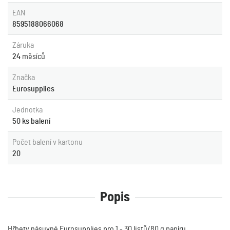
EAN
8595188066068
Záruka
24
měsíců
Značka
Eurosupplies
Jednotka
50 ks balení
Počet balení v kartonu
20
Popis
Hřbety násuvné Eurosupplies pro 1 - 30 listů/80 g papíru