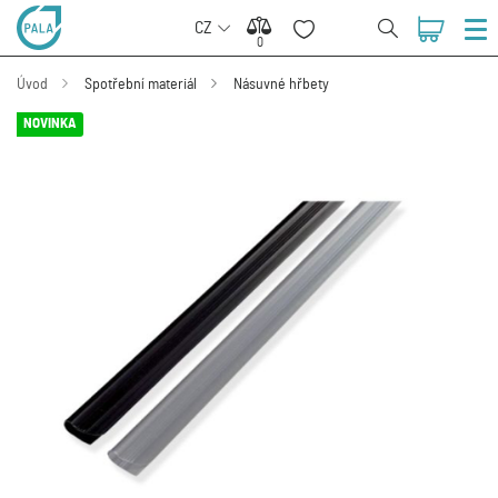
CZ
0
0
Úvod
Spotřební materiál
Násuvné hřbety
NOVINKA