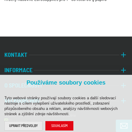
KONTAKT
INFORMACE
Používáme soubory cookies
O SPOLEČNOSTI
Tyto webové stránky používají soubory cookies a další sledovací
VELKOOBCHOD
nástroje s cílem vylepšení uživatelského prostředí, zobrazení
přizpůsobeného obsahu a reklam, analýzy návštěvnosti webových
stránek a zjištění zdroje návštěvnosti.
© 2026 PALA, s. r. o. | Všechna práva vyhrazena
Programia - internetové obchody
UPRAVIT PŘEDVOLBY
SOUHLASÍM