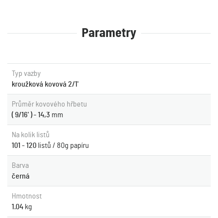
Parametry
Typ vazby
kroužková kovová 2/1'
Průměr kovového hřbetu
( 9/16' ) - 14,3
mm
Na kolik listů
101 - 120
listů / 80g papíru
Barva
černá
Hmotnost
1.04
kg