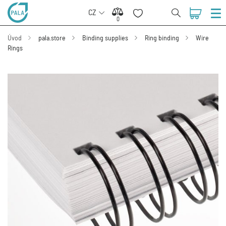
CZ
0
0
Úvod
pala.store
Binding supplies
Ring binding
Wire
Rings