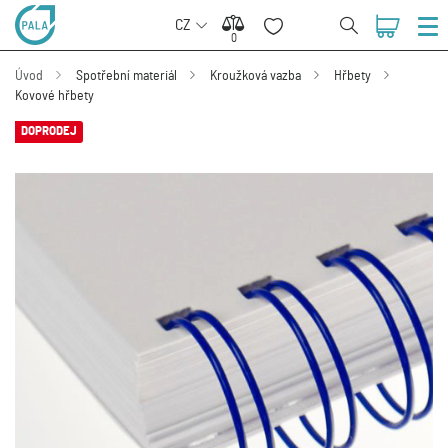
CZ
0
0
Úvod
Spotřební materiál
Kroužková vazba
Hřbety
Kovové hřbety
DOPRODEJ