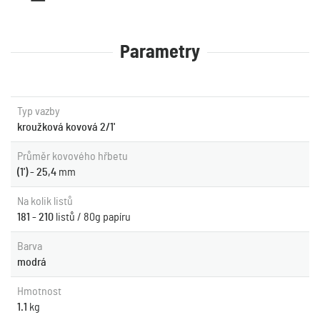
Parametry
Typ vazby
kroužková kovová 2/1'
Průměr kovového hřbetu
(1') - 25,4
mm
Na kolik listů
181 - 210
listů / 80g papíru
Barva
modrá
Hmotnost
1.1
kg