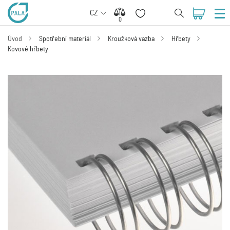
CZ
0
0
Úvod
Spotřební materiál
Kroužková vazba
Hřbety
Kovové hřbety