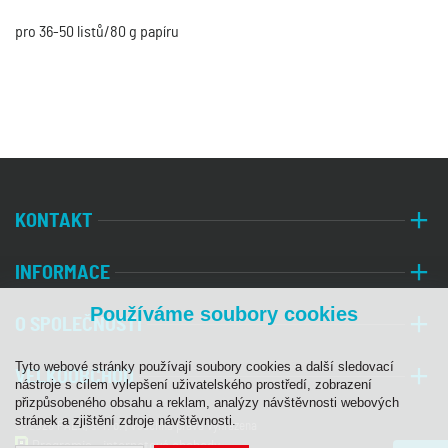
pro 36-50 listů/80 g papíru
KONTAKT
INFORMACE
Používáme soubory cookies
O SPOLEČNOSTI
Tyto webové stránky používají soubory cookies a další sledovací
VELKOOBCHOD
nástroje s cílem vylepšení uživatelského prostředí, zobrazení
přizpůsobeného obsahu a reklam, analýzy návštěvnosti webových
stránek a zjištění zdroje návštěvnosti.
© 2026 PALA, s. r. o. | Všechna práva vyhrazena
Programia - internetové obchody