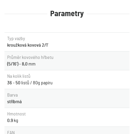
Parametry
Typ vazby
kroužková kovová 2/1'
Průměr kovového hřbetu
(5/16') - 8,0
mm
Na kolik listů
36 - 50
listů / 80g papíru
Barva
stříbrná
Hmotnost
0.9
kg
EAN