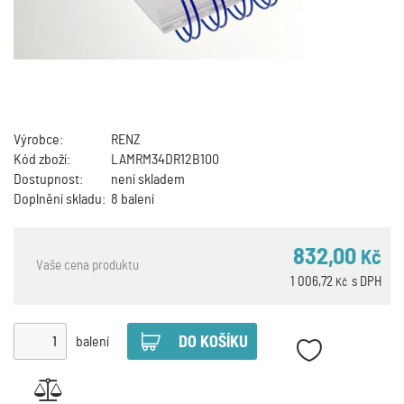
Výrobce:
RENZ
Kód zboží:
LAMRM34DR12B100
Dostupnost:
není skladem
Doplnění skladu:
8 balení
832,00
Kč
Vaše cena produktu
1 006,72
s DPH
Kč
balení