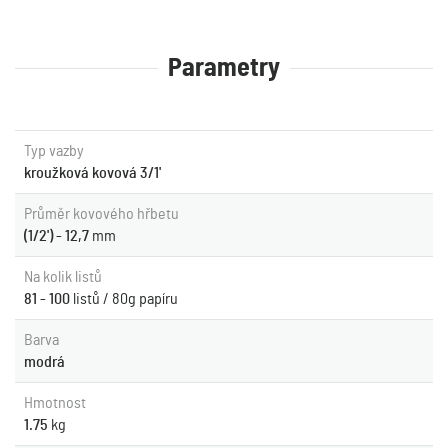
Parametry
Typ vazby
kroužková kovová 3/1'
Průměr kovového hřbetu
(1/2') - 12,7
mm
Na kolik listů
81 - 100
listů / 80g papíru
Barva
modrá
Hmotnost
1.75
kg