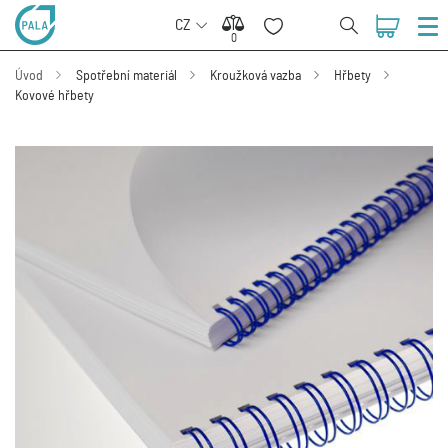
CZ
0
0
Úvod
Spotřební materiál
Kroužková vazba
Hřbety
Kovové hřbety