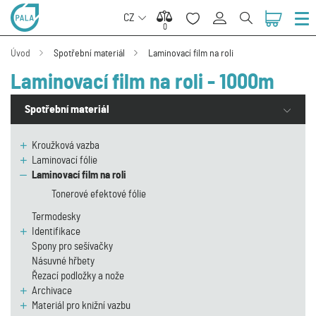
CZ
0
0
Úvod
Spotřební materiál
Laminovací film na roli
Laminovací film na roli - 1000m
Spotřební materiál
Kroužková vazba
Laminovací fólie
Laminovací film na roli
Tonerové efektové fólie
Termodesky
Identifikace
Spony pro sešívačky
Násuvné hřbety
Řezací podložky a nože
Archivace
Materiál pro knižní vazbu