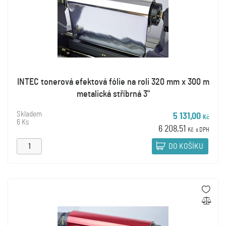
INTEC tonerová efektová fólie na roli 320 mm x 300 m
metalická stříbrná 3"
Skladem
5 131,00
Kč
6 Ks
6 208,51
Kč
s DPH
DO KOŠÍKU