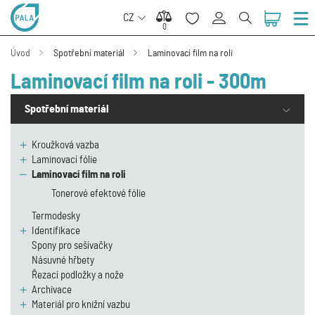
CZ
0
0
Úvod
Spotřební materiál
Laminovací film na roli
Laminovací film na roli - 300m
Spotřební materiál
Kroužková vazba
Laminovací fólie
Laminovací film na roli
Tonerové efektové fólie
Termodesky
Identifikace
Spony pro sešívačky
Násuvné hřbety
Řezací podložky a nože
Archivace
Materiál pro knižní vazbu