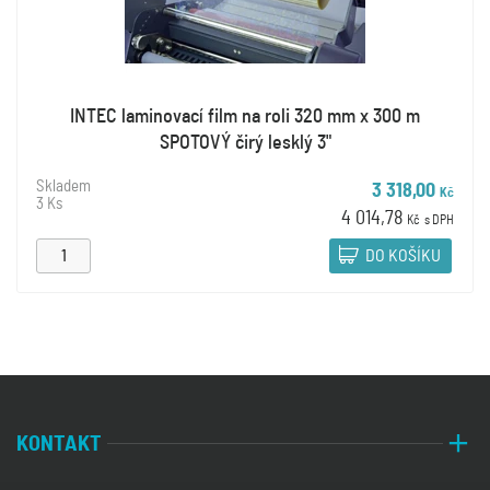
INTEC laminovací film na roli 320 mm x 300 m
SPOTOVÝ čirý lesklý 3"
Skladem
3 318,00
Kč
3 Ks
4 014,78
Kč
s DPH
DO KOŠÍKU
KONTAKT