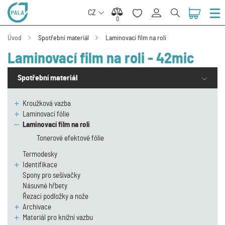
CZ
0
0
Úvod
Spotřební materiál
Laminovací film na roli
Laminovací film na roli - 42mic
Spotřební materiál
Kroužková vazba
Laminovací fólie
Laminovací film na roli
Tonerové efektové fólie
Termodesky
Identifikace
Spony pro sešívačky
Násuvné hřbety
Řezací podložky a nože
Archivace
Materiál pro knižní vazbu