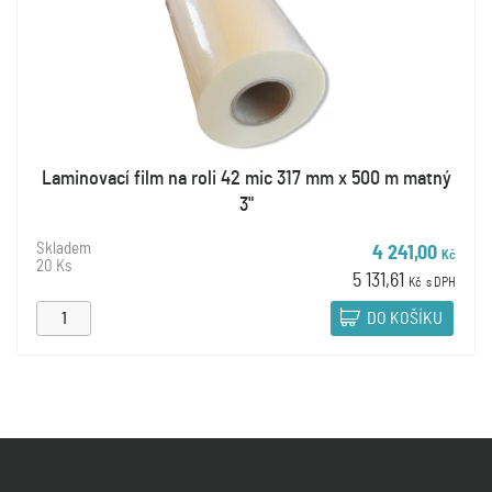
Laminovací film na roli 42 mic 317 mm x 500 m matný
3"
Skladem
4 241,00
Kč
20 Ks
5 131,61
Kč
s DPH
DO KOŠÍKU