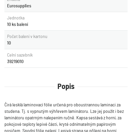
Eurosupplies
Jednotka
10 ks balení
Počet balení v kartonu
10
Celní sazebník
39219010
Popis
Čirá lesklá laminovací fólie určená pro oboustrannou laminaci za
studena. Tj. s vypnutým výhřevem laminátoru. Lze jej použít i bez
laminátoru opatrným nalepením ručně. Kapsa sestává z horní, za
pokojové teploty lepivé části, kryté odnímatelným papírovým
nosičem. Spodní fólie nelepí. Lepivá strana se přilepí na horní