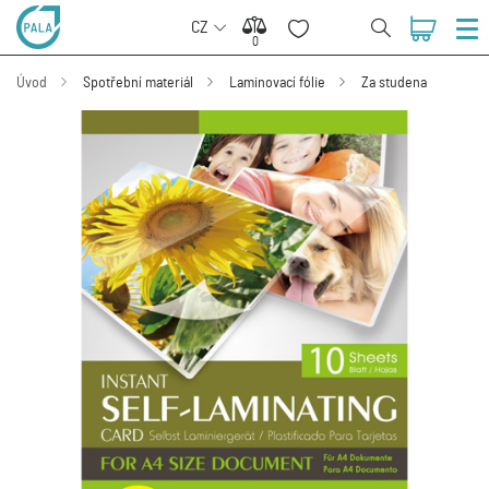
CZ
0
0
Úvod
Spotřební materiál
Laminovací fólie
Za studena