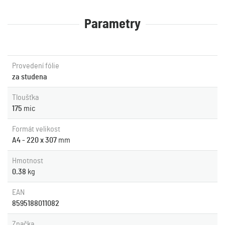
Parametry
Provedení fólie
za studena
Tloušťka
175
mic
Formát velikost
A4 - 220 x 307
mm
Hmotnost
0.38
kg
EAN
8595188011082
Značka