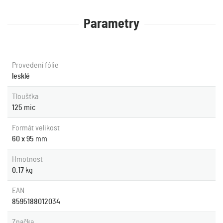
Parametry
Provedení fólie
lesklé
Tloušťka
125
mic
Formát velikost
60 x 95
mm
Hmotnost
0.17
kg
EAN
8595188012034
Značka