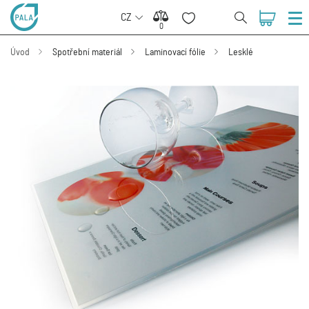
CZ
0
0
Úvod
Spotřební materiál
Laminovací fólie
Lesklé