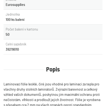
Eurosupplies
Jednotka
100 ks balení
Počet balení v kartonu
50
Celní sazebník
39219010
Popis
Laminovací fólie lesklé, čiré jsou vhodné pro laminaci za tepla pro
všechny druhy stolních laminátorů. Zvýrazní barevnost a celkový
vzhled vašich dokumentů, poskytnou jim maximální ochranu proti
nečistotám, vlhkosti a prodlouží jejich životnost. Fólie je vyrobena
s přesahem cca 2 mm na všech stranách oproti standardním