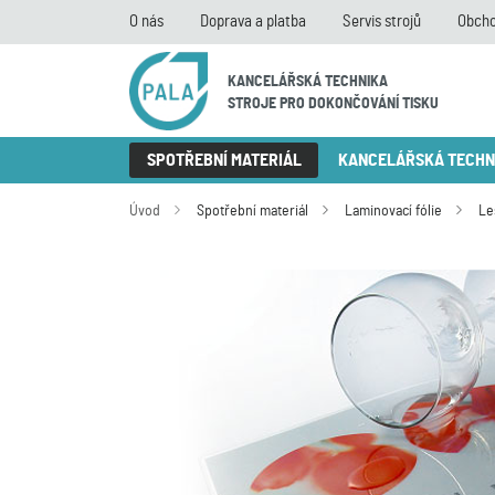
O nás
Doprava a platba
Servis strojů
Obcho
KANCELÁŘSKÁ TECHNIKA
STROJE PRO DOKONČOVÁNÍ TISKU
SPOTŘEBNÍ MATERIÁL
KANCELÁŘSKÁ TECHN
Úvod
Spotřební materiál
Laminovací fólie
Le