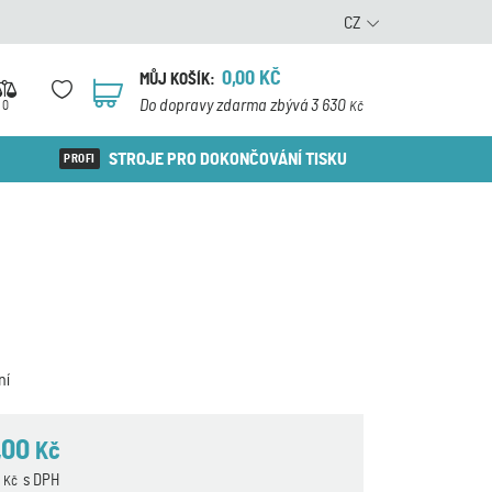
CZ
0,00
KČ
MŮJ KOŠÍK:
0
Do dopravy zdarma zbývá 3 630
0
Kč
STROJE PRO DOKONČOVÁNÍ TISKU
ní
,00
Kč
6
s DPH
Kč