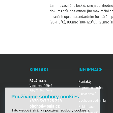
Laminovací fólie lesklé, čiré jsou vhodn
dokumentů, poskytnou jim maximální ochr
stranách oproti standardním formátům p
(90-110°C), 100mic (100-120°C), 125mic (1
KONTAKT
INFORMACE
PALA, s.r.o.
Kontakty
Vintrovna 199/9
Doprava a platba
664 41 Popůvky
Servis strojů
Používáme soubory cookies
Obchodní podmínky
+420 547 228 224
obchod@pala.cz
Reklamace
Tyto webové stránky používají soubory cookies a