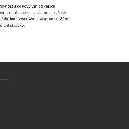
arevnost a celkový vzhled vašich
vyrobena s přesahem cca 2 mm na všech
tloušťka laminovaného dokumentu). 80mic
u antistatické.