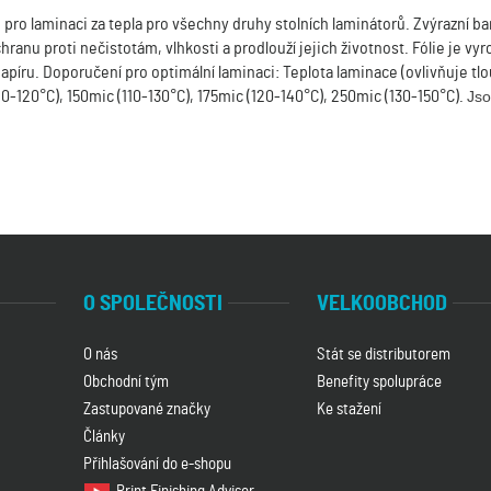
é pro laminaci za tepla pro všechny druhy stolních laminátorů. Zvýrazní b
anu proti nečistotám, vlhkosti a prodlouží jejich životnost. Fólie je 
apíru. Doporučení pro optimální laminaci: Teplota laminace (ovlivňuje 
10-120°C), 150mic (110-130°C), 175mic (120-140°C), 250mic (130-150°C).
Jso
O SPOLEČNOSTI
VELKOOBCHOD
O nás
Stát se distributorem
Obchodní tým
Benefity spolupráce
Zastupované značky
Ke stažení
Články
Přihlašování do e-shopu