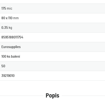
175
mic
80 x 110
mm
0.35
kg
8595188011754
Eurosupplies
100 ks balení
50
39219010
Popis