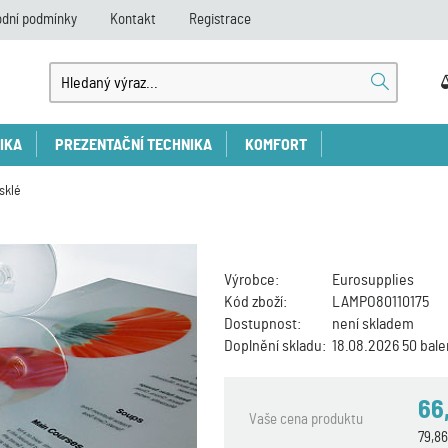
dní podmínky
Kontakt
Registrace
IKA
PREZENTAČNÍ TECHNIKA
KOMFORT
sklé
Výrobce:
Eurosupplies
Kód zboží:
LAMPO80110175
Dostupnost:
není skladem
Doplnění skladu:
18.08.2026 50 bale
66
Vaše cena produktu
79,8