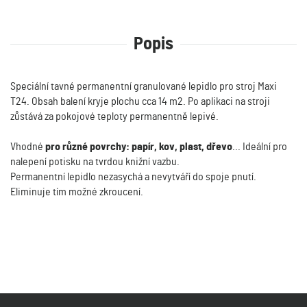
Popis
Speciální tavné permanentní granulované lepidlo pro stroj Maxi
T24. Obsah balení kryje plochu cca 14 m2. Po aplikaci na stroji
zůstává za pokojové teploty permanentně lepivé.
Vhodné
pro různé povrchy: papír, kov, plast, dřevo
... Ideální pro
nalepení potisku na tvrdou knižní vazbu.
Permanentní lepidlo nezasychá a nevytváří do spoje pnutí.
Eliminuje tím možné zkroucení.