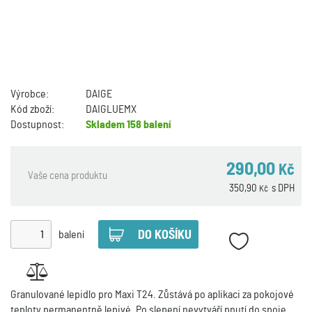
Výrobce:
DAIGE
Kód zboží:
DAIGLUEMX
Dostupnost:
Skladem
158 balení
290,00
Kč
Vaše cena produktu
350,90
s DPH
Kč
balení
Granulované lepidlo pro Maxi T24. Zůstává po aplikaci za pokojové
teploty permanentně lepivé. Po slepení nevytváří pnutí do spoje.