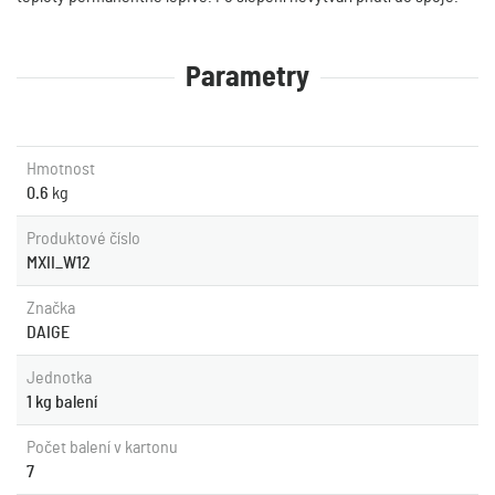
Parametry
Hmotnost
0.6
kg
Produktové číslo
MXII_W12
Značka
DAIGE
Jednotka
1 kg balení
Počet balení v kartonu
7