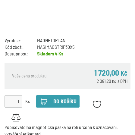
Výrobce:
MAGNETOPLAN
Kód zboží:
MAGIMAGSTRIP30X5
Dostupnost:
Skladem
4 Ks
1 720,00
Kč
Vaše cena produktu
2 081,20
s DPH
Kč
Ks
Popisovatelná magnetická páska na roli určená k označování,
vytváření etiket atd.