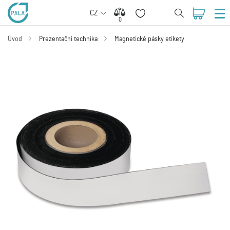
CZ
0
0
Úvod
Prezentační technika
Magnetické pásky etikety