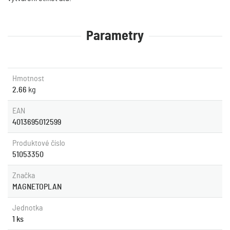
Parametry
Hmotnost
2.66
kg
EAN
4013695012599
Produktové číslo
51053350
Značka
MAGNETOPLAN
Jednotka
1 ks