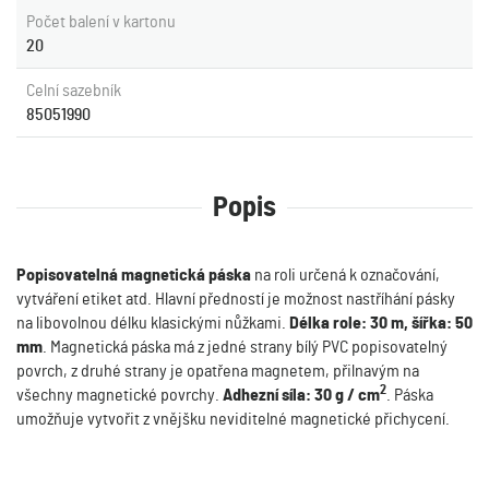
Počet balení v kartonu
20
Celní sazebník
85051990
Popis
Popisovatelná magnetická páska
na roli určená k označování,
vytváření etiket atd. Hlavní předností je možnost nastříhání pásky
na libovolnou délku klasickými nůžkami.
Délka role: 30 m, šířka: 50
mm
. Magnetická páska má z jedné strany bílý PVC popisovatelný
povrch, z druhé strany je opatřena magnetem, přilnavým na
2
všechny magnetické povrchy.
Adhezní síla: 30 g / cm
. Páska
umožňuje vytvořit z vnějšku neviditelné magnetické přichycení.