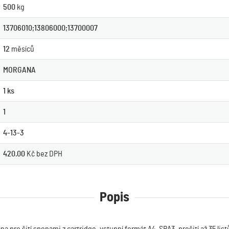
500
kg
13706010;13806000;13700007
12
měsíců
MORGANA
1 ks
1
4-13-3
420.00
Kč bez DPH
Popis