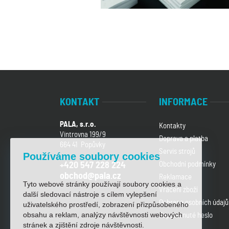
KONTAKT
INFORMACE
PALA, s.r.o.
Kontakty
Vintrovna 199/9
Doprava a platba
664 41 Popůvky
Servis strojů
Používáme soubory cookies
Obchodní podmínky
+420 547 228 224
obchod@pala.cz
Reklamace
Tyto webové stránky používají soubory cookies a
Vrácení zboží
další sledovací nástroje s cílem vylepšení
Ochrana osobních údajů
uživatelského prostředí, zobrazení přizpůsobeného
obsahu a reklam, analýzy návštěvnosti webových
Zapomenuté heslo
stránek a zjištění zdroje návštěvnosti.