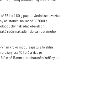
stů, integrovaný automatický asistenční
ž 35 listů 80 g papíru. Jedná se o vazbu
vaný asistenční nakladač CF5000 s
 jednoduchý nakladač obálek při
 také ruční nakládání do samostatného
rvním kroku modul zajištuje kvalitní
rožury cca 10 listů a více je
 šířce až 16 mm pro odstranění stříšky na