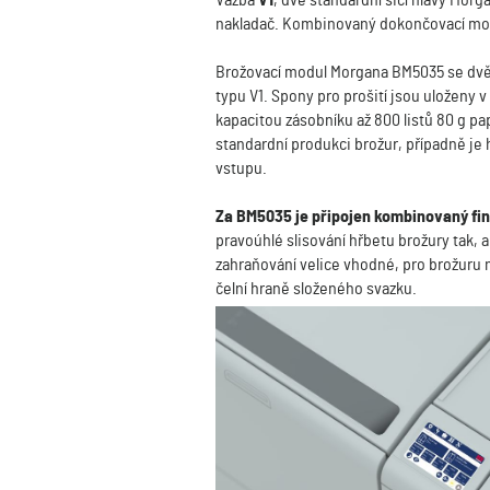
Vazba
V1
, dvě standardní šicí hlavy Morg
nakladač. Kombinovaný dokončovací modu
Brožovací modul Morgana BM5035 se dvěma
typu V1. Spony pro prošití jsou uloženy 
kapacitou zásobníku až 800 listů 80 g pa
standardní produkci brožur, případně je
vstupu.
Za BM5035 je připojen kombinovaný fi
pravoúhlé slisování hřbetu brožury tak, a
zahraňování velice vhodné, pro brožuru na
čelní hraně složeného svazku.