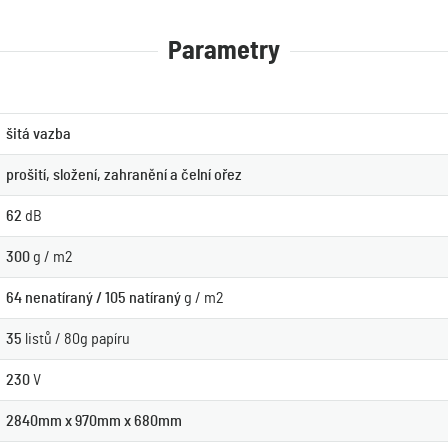
Parametry
šitá vazba
prošití, složení, zahranění a čelní ořez
62
dB
300
g / m2
64 nenatíraný / 105 natíraný
g / m2
35
listů / 80g papíru
230
V
2840mm x 970mm x 680mm