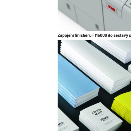
Zapojení finisheru FM5000 do sestavy 