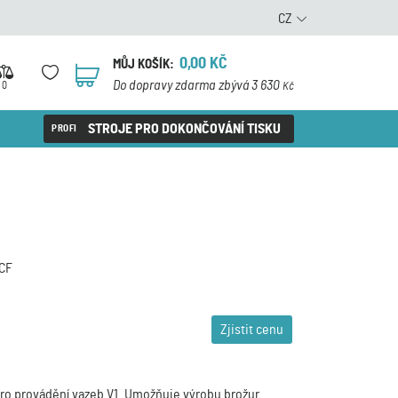
CZ
0,00
KČ
MŮJ KOŠÍK:
0
Do dopravy zdarma zbývá 3 630
0
Kč
STROJE PRO DOKONČOVÁNÍ TISKU
CF
Zjistit cenu
ro provádění vazeb V1. Umožňuje výrobu brožur