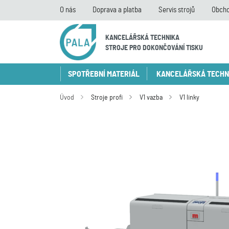
O nás
Doprava a platba
Servis strojů
Obcho
KANCELÁŘSKÁ TECHNIKA
STROJE PRO DOKONČOVÁNÍ TISKU
SPOTŘEBNÍ MATERIÁL
KANCELÁŘSKÁ TECHN
Úvod
Stroje profi
V1 vazba
V1 linky