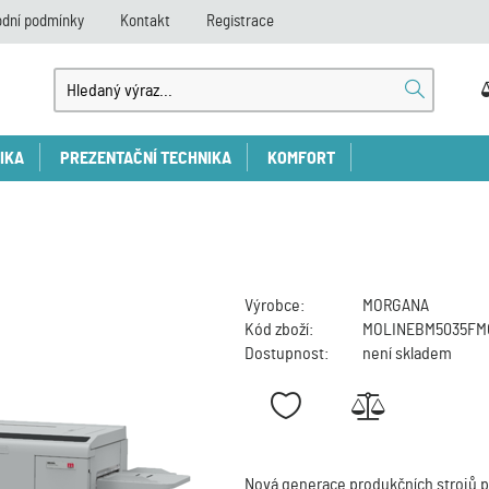
dní podmínky
Kontakt
Registrace
IKA
PREZENTAČNÍ TECHNIKA
KOMFORT
Výrobce:
MORGANA
Kód zboží:
MOLINEBM5035FM
Dostupnost:
není skladem
Nová generace produkčních strojů p