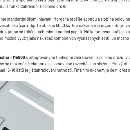
ana pro šití sponami z cartridge, vstupní formát A4-SRA3, prošití až 35 li
l s funkcí zahranění a čelního ořezu.
 standardní šicími hlavami Morgana prošije sponou a složí na polovinu a
v zásobníku (cartridge) o obsahu 5000 ks. Pro nakládání je určen integro
píru, jedná se frikční technologii podání papírů. Může fungovat buď jako
 ho možné využít jako nakladač kompletních vysnášených setů. Je možné
nisher FM5000
s integrovanými funkcemi zahraňování a čelního ořezu. V p
by se maximálně eliminovalo samovolné rozevírání po složení. Pro výrobu b
d 16–18 listů je již zahraňování nutností. Finálním úkonem je čelní ořez o