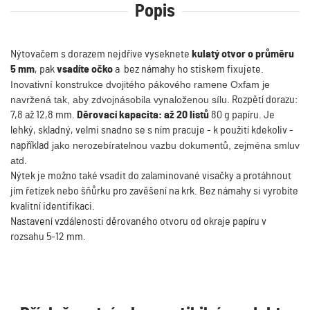
Popis
Nýtovačem s dorazem nejdříve vyseknete
kulatý otvor o průměru
5 mm
, pak
vsadíte očko
a bez námahy ho stiskem fixujete.
Inovativní konstrukce dvojitého pákového ramene Oxfam je
navržená tak, aby zdvojnásobila vynaloženou sílu.
Rozpětí dorazu:
7,8 až 12,8 mm.
Děrovací kapacita: až 20 listů
80 g papíru. Je
lehký, skladný, velmi snadno se s ním pracuje - k použití kdekoliv -
například
jako nerozebíratelnou vazbu dokumentů, zejména smluv
atd.
Nýtek je možno také vsadit do zalaminované visačky a protáhnout
jím řetízek nebo šňůrku pro zavěšení na krk. Bez námahy si vyrobíte
kvalitní identifikaci.
Nastavení vzdálenosti děrovaného otvoru od okraje papíru v
rozsahu 5-12 mm.