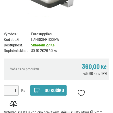
Výrobce:
Eurosupplies
Kód zboží:
LAMDISERTISSEW
Dostupnost:
Skladem
27 Ks
Doplnění skladu:
30.10.2026 40 ks
360,00
Kč
Vaše cena produktu
435,60
s DPH
Kč
Ks
Nýtovací kleště s vodícím pravítkem, děrují kulatý otvor Ø 5 mm,