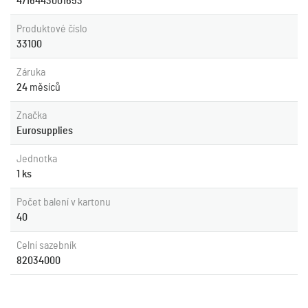
4716443001653
Produktové číslo
33100
Záruka
24
měsíců
Značka
Eurosupplies
Jednotka
1 ks
Počet balení v kartonu
40
Celní sazebník
82034000