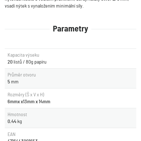
vsadí nýtek s vynaložením minimální síly.
Parametry
Kapacita výseku
20
listů / 80g papíru
Průměr otvoru
5
mm
Rozměry (Š x V x H)
6mmx x13mm x 14mm
Hmotnost
0.44
kg
EAN