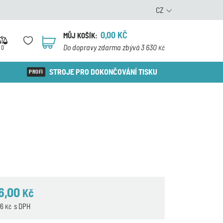
CZ
0,00
KČ
MŮJ KOŠÍK:
0
Do dopravy zdarma zbývá 3 630
0
Kč
STROJE PRO DOKONČOVÁNÍ TISKU
6,00
Kč
56
s DPH
Kč