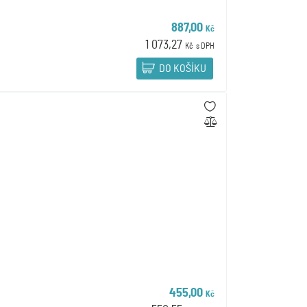
887,00
Kč
1 073,27
Kč
s DPH
DO KOŠÍKU
455,00
Kč