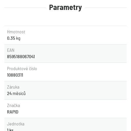
Parametry
Hmotnost
0.35
kg
EAN
8595188067041
Produktové číslo
10880311
Záruka
24
měsíců
Značka
RAPID
Jednotka
1 ks