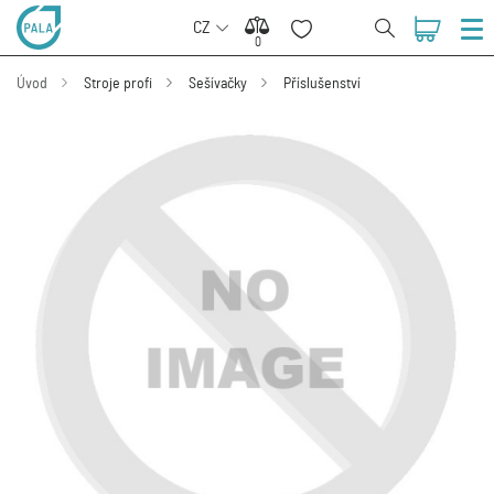
CZ
0
0
Úvod
Stroje profi
Sešívačky
Příslušenství