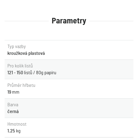
Parametry
Typ vazby
kroužková plastová
Pro kolik listů
121 - 150
listů / 80g papíru
Průměr hřbetu
19
mm
Barva
černá
Hmotnost
1.25
kg