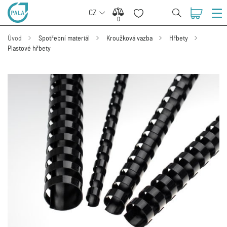
CZ
0
0
Úvod
Spotřební materiál
Kroužková vazba
Hřbety
Plastové hřbety