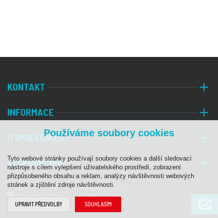
KONTAKT
INFORMACE
Používáme soubory cookies
O SPOLEČNOSTI
Tyto webové stránky používají soubory cookies a další sledovací
VELKOOBCHOD
nástroje s cílem vylepšení uživatelského prostředí, zobrazení
přizpůsobeného obsahu a reklam, analýzy návštěvnosti webových
stránek a zjištění zdroje návštěvnosti.
© 2026 PALA, s. r. o. | Všechna práva vyhrazena
Programia - internetové obchody
UPRAVIT PŘEDVOLBY
SOUHLASÍM