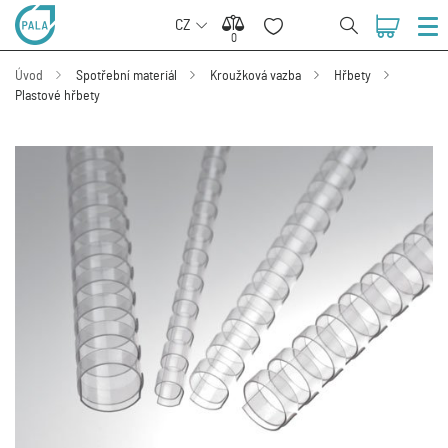
CZ
0
0
Úvod
Spotřební materiál
Kroužková vazba
Hřbety
Plastové hřbety