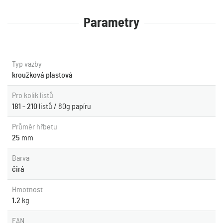
Parametry
Typ vazby
kroužková plastová
Pro kolik listů
181 - 210
listů / 80g papíru
Průměr hřbetu
25
mm
Barva
čirá
Hmotnost
1.2
kg
EAN