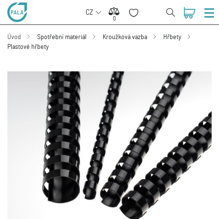
CZ
0
0
Úvod
Spotřební materiál
Kroužková vazba
Hřbety
Plastové hřbety