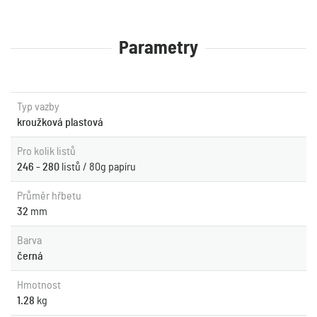
Parametry
Typ vazby
kroužková plastová
Pro kolik listů
246 - 280
listů / 80g papíru
Průměr hřbetu
32
mm
Barva
černá
Hmotnost
1.28
kg