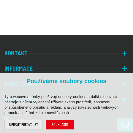
KONTAKT
INFORMACE
Používáme soubory cookies
O SPOLEČNOSTI
Tyto webové stránky používají soubory cookies a další sledovací
VELKOOBCHOD
nástroje s cílem vylepšení uživatelského prostředí, zobrazení
přizpůsobeného obsahu a reklam, analýzy návštěvnosti webových
stránek a zjištění zdroje návštěvnosti.
© 2026 PALA, s. r. o. | Všechna práva vyhrazena
Programia - internetové obchody
UPRAVIT PŘEDVOLBY
SOUHLASÍM