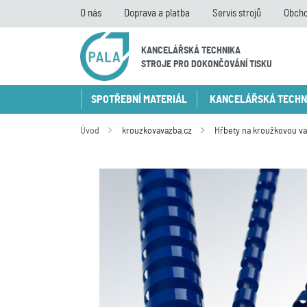
O nás
Doprava a platba
Servis strojů
Obcho
KANCELÁŘSKÁ TECHNIKA
STROJE PRO DOKONČOVÁNÍ TISKU
SPOTŘEBNÍ MATERIÁL
KANCELÁŘSKÁ TECHN
Úvod
krouzkovavazba.cz
Hřbety na kroužkovou v