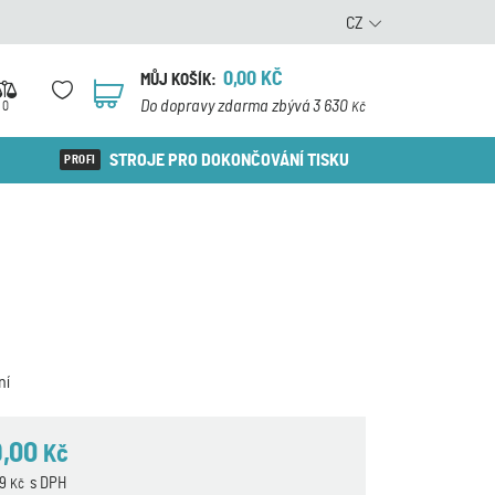
CZ
0,00
KČ
MŮJ KOŠÍK:
0
Do dopravy zdarma zbývá 3 630
0
Kč
STROJE PRO DOKONČOVÁNÍ TISKU
ní
9,00
Kč
59
s DPH
Kč