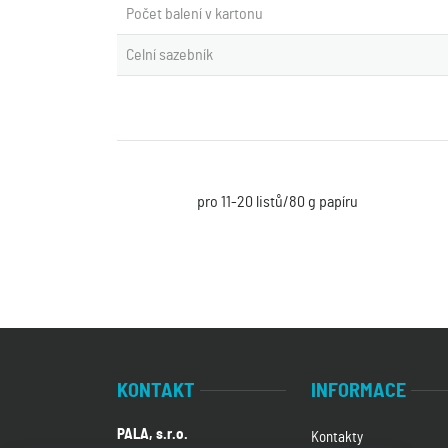
Počet balení v kartonu
Celní sazebník
pro 11-20 listů/80 g papíru
KONTAKT
INFORMACE
PALA, s.r.o.
Kontakty