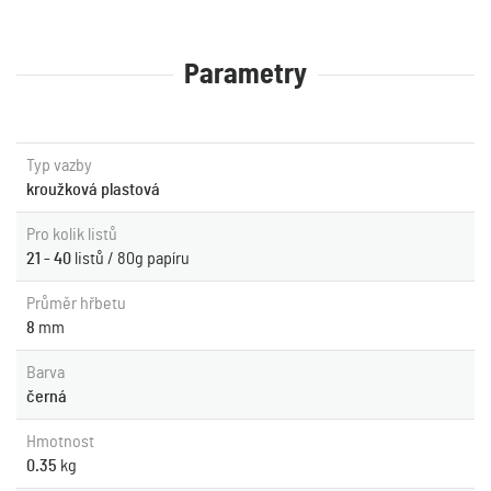
Parametry
Typ vazby
kroužková plastová
Pro kolik listů
21 - 40
listů / 80g papíru
Průměr hřbetu
8
mm
Barva
černá
Hmotnost
0.35
kg