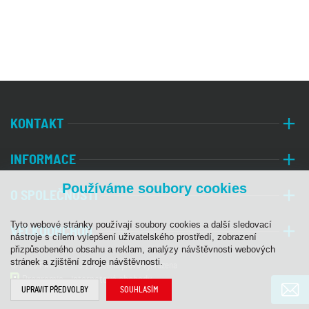
KONTAKT
INFORMACE
Používáme soubory cookies
O SPOLEČNOSTI
Tyto webové stránky používají soubory cookies a další sledovací
VELKOOBCHOD
nástroje s cílem vylepšení uživatelského prostředí, zobrazení
přizpůsobeného obsahu a reklam, analýzy návštěvnosti webových
stránek a zjištění zdroje návštěvnosti.
© 2026 PALA, s. r. o. | Všechna práva vyhrazena
Programia - internetové obchody
UPRAVIT PŘEDVOLBY
SOUHLASÍM