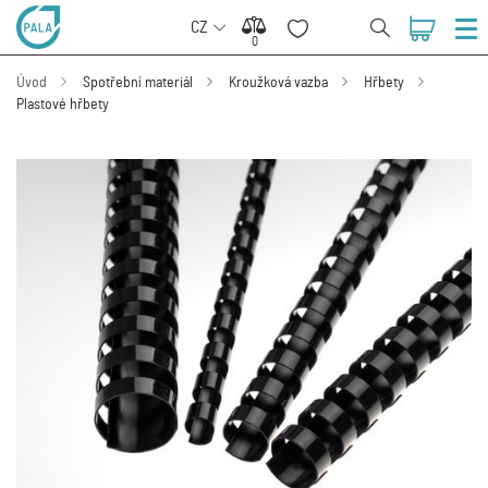
CZ
0
0
Úvod
Spotřební materiál
Kroužková vazba
Hřbety
Plastové hřbety