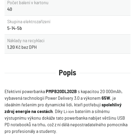
Počet balení v kartonu
40
Skupina elektrozařízení
5-14-5b
Náklady na recyklaci
1.20
Kč bez DPH
Popis
Efektivní powerbanka
PMPB20DL202B
s kapacitou 20 000mAh,
vybavená technologií Power Delivery 3.0 a výkonem
65W
, je
ideálním řešením pro dynamické lidi, kteří potřebují
spolehlivý
zdroj energie na cestách
. Díky
Li-ion
bateriím a silnému
výstupnímu výkonu dokáže tato powerbanka nabíjet většinu USB
PD notebooků na trhu, což z ní dělá nepostradatelného pomocníka
pro profesionály a studenty.