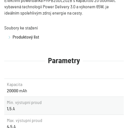
Efektivní powerbanka PMPB20DL202B s kapacitou 20 000mAh,
vybavená technologií Power Delivery 3.0 a výkonem 65W, je
ideálním spolehlivým zdroj energie na cesty.
Soubory ke stažení
Produktový list
Parametry
Kapacita
20000
mAh
Min. výstupní proud
1,5
A
Max. výstupní proud
4,5
A