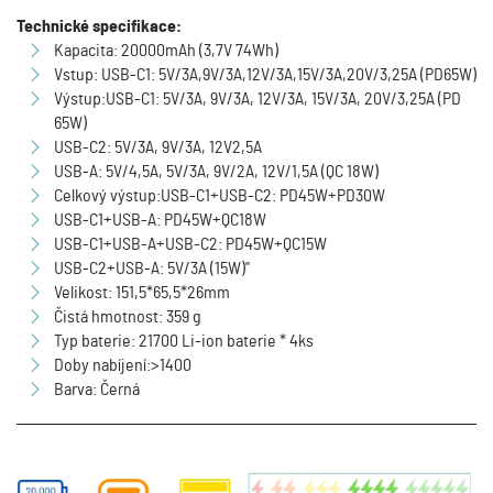
Technické specifikace:
Kapacita: 20000mAh (3,7V 74Wh)
Vstup: USB-C1: 5V/3A,9V/3A,12V/3A,15V/3A,20V/3,25A (PD65W)
Výstup:USB-C1: 5V/3A, 9V/3A, 12V/3A, 15V/3A, 20V/3,25A (PD
65W)
USB-C2: 5V/3A, 9V/3A, 12V2,5A
USB-A: 5V/4,5A, 5V/3A, 9V/2A, 12V/1,5A (QC 18W)
Celkový výstup:USB-C1+USB-C2: PD45W+PD30W
USB-C1+USB-A: PD45W+QC18W
USB-C1+USB-A+USB-C2: PD45W+QC15W
USB-C2+USB-A: 5V/3A (15W)"
Velikost: 151,5*65,5*26mm
Čistá hmotnost: 359 g
Typ baterie: 21700 Li-ion baterie * 4ks
Doby nabíjení:>1400
Barva: Černá