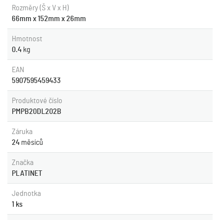
Rozměry (Š x V x H)
66mm x 152mm x 26mm
Hmotnost
0.4
kg
EAN
5907595459433
Produktové číslo
PMPB20DL202B
Záruka
24
měsíců
Značka
PLATINET
Jednotka
1 ks