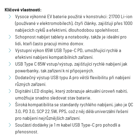
Klíčové vlastnosti:
Vysoce výkonné EV baterie použité v konstrukci: 21700 Li-ion
(používané v elektromobilech), čtyři články, zajišťují přes 1000
nabíjecích cyklů a efektivní, dlouhodobou spolehlivost.
Schopnost nabíjet tablety a notebooky, takže je ideální pro
lidi, kteří často pracují mimo domov.
Výstupní výkon 65W USB Type-C PD, umožňující rychlé a
efektivní nabíjení kompatibilních zařízení.
USB Type C 65W vstup/výstup, zajišťující rychlé nabíjení jak
powerbanky, tak zařízení k ní připojených.
Dodatečný výstup USB typu A pro větší flexibilitu při nabíjení
různých zařízení.
Digitální LED displej, který zobrazuje aktuální úroveň nabití,
umožňuje snadno sledovat stav baterie.
Široká kompatibilita se standardy rychlého nabíjení, jako je QC
3.0, PD 3.0, SCP 22.5W, PPS, což z něj dělá univerzální řešení
pro nabíjení nejrůznějších zařízení.
Součástí dodávky je 1 m kabel USB Type-C pro pohodlí a
přenosnost.