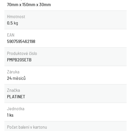
70mm x 150mm x 30mm
Hmotnost
0.5
kg
EAN
5907595462198
Produktové číslo
PMPB20SETB
Záruka
24
měsíců
Značka
PLATINET
Jednotka
1 ks
Počet balení v kartonu