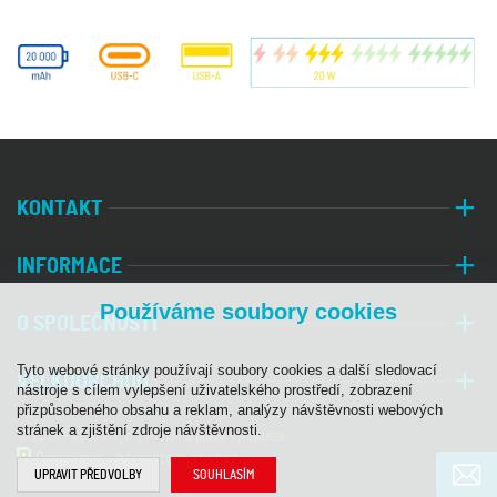
KONTAKT
INFORMACE
Používáme soubory cookies
O SPOLEČNOSTI
Tyto webové stránky používají soubory cookies a další sledovací
VELKOOBCHOD
nástroje s cílem vylepšení uživatelského prostředí, zobrazení
přizpůsobeného obsahu a reklam, analýzy návštěvnosti webových
stránek a zjištění zdroje návštěvnosti.
© 2026 PALA, s. r. o. | Všechna práva vyhrazena
Programia - internetové obchody
UPRAVIT PŘEDVOLBY
SOUHLASÍM