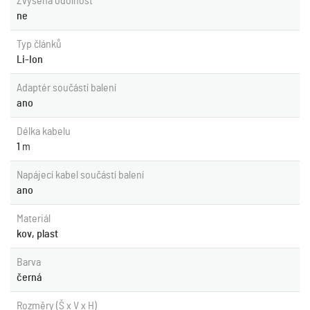
Zvýšená odolnost
ne
Typ článků
Li-Ion
Adaptér součástí balení
ano
Délka kabelu
1
m
Napájecí kabel součástí balení
ano
Materiál
kov, plast
Barva
černá
Rozměry (Š x V x H)