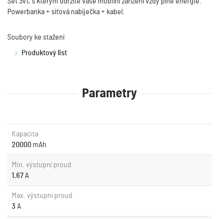
Set 3v1, s kterým udržíte vaše mobilní zařízení vždy plné energie.
Powerbanka + síťová nabíječka + kabel.
Soubory ke stažení
Produktový list
Parametry
Kapacita
20000
mAh
Min. výstupní proud
1.67
A
Max. výstupní proud
3
A