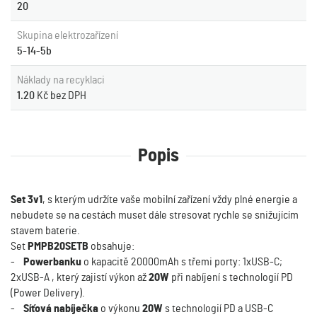
20
Skupina elektrozařízení
5-14-5b
Náklady na recyklaci
1.20
Kč bez DPH
Popis
Set 3v1
, s kterým udržíte vaše mobilní zařízení vždy plné energie a
nebudete se na cestách muset dále stresovat rychle se snižujícím
stavem baterie.
Set
PMPB20SET
B
obsahuje:
-
Powerbanku
o kapacitě 20000mAh s třemi porty: 1xUSB-C;
2xUSB-A , který zajistí výkon až
20W
při nabíjení s technologií PD
(Power Delivery).
-
Síťová nabíječka
o výkonu
20W
s technologií PD a USB-C