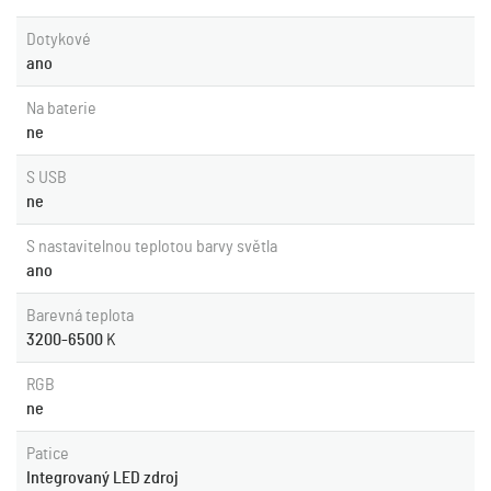
Dotykové
ano
Na baterie
ne
S USB
ne
S nastavitelnou teplotou barvy světla
ano
Barevná teplota
3200-6500
K
RGB
ne
Patice
Integrovaný LED zdroj