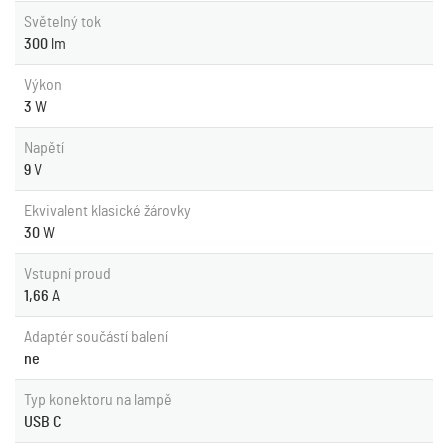
Světelný tok
300
lm
Výkon
3
W
Napětí
9
V
Ekvivalent klasické žárovky
30
W
Vstupní proud
1,66
A
Adaptér součástí balení
ne
Typ konektoru na lampě
USB C