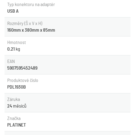
Typ konektoru na adaptér
USB A
Rozměry (Š x V x H)
160mm x 380mm x 85mm
Hmotnost
0.21
kg
EAN
5907595452489
Produktové číslo
PDL1930B
Záruka
24
měsíců
Značka
PLATINET