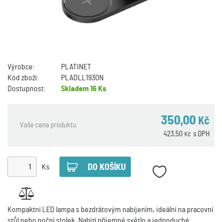
Výrobce:
PLATINET
Kód zboží:
PLADLL1930N
Dostupnost:
Skladem
16 Ks
350,00
Kč
Vaše cena produktu
423,50
s DPH
Kč
Ks
Kompaktní LED lampa s bezdrátovým nabíjením, ideální na pracovní
stůl nebo noční stolek. Nabízí příjemné světlo a jednoduché