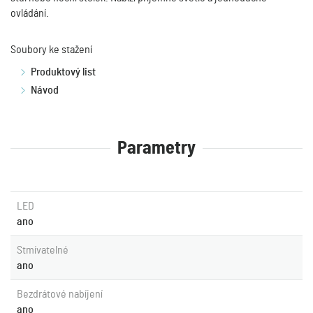
ovládání.
Soubory ke stažení
Produktový list
Návod
Parametry
LED
ano
Stmívatelné
ano
Bezdrátové nabíjení
ano