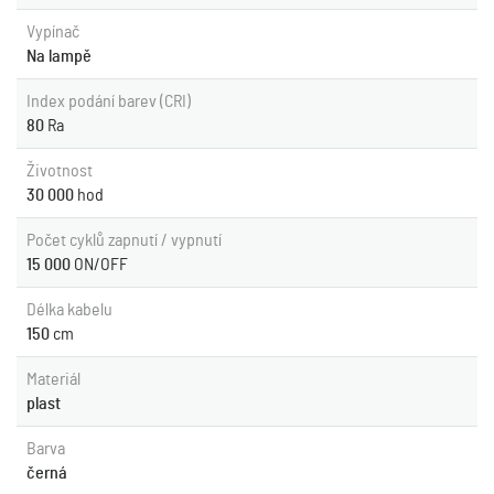
Vypínač
Na lampě
Index podání barev (CRI)
80
Ra
Životnost
30 000
hod
Počet cyklů zapnutí / vypnutí
15 000
ON/OFF
Délka kabelu
150
cm
Materiál
plast
Barva
černá