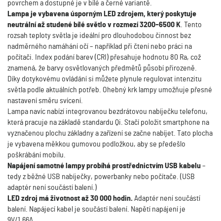
povrchem a dostupné je v bílé a černé variantě.
Lampa je vybavena úsporným LED zdrojem, který poskytuje
neutrální až studené bílé světlo v rozmezí 3200–6500 K
. Tento
rozsah teploty světla je ideální pro dlouhodobou činnost bez
nadměrného namáhání očí – například při čtení nebo práci na
počítači. Index podání barev (CRI) přesahuje hodnotu 80 Ra, což
znamená, že barvy osvětlovaných předmětů působí přirozeně.
Díky dotykovému ovládání si můžete plynule regulovat intenzitu
světla podle aktuálních potřeb. Ohebný krk lampy umožňuje přesné
nastavení směru svícení.
Lampa navíc nabízí integrovanou bezdrátovou nabíječku telefonu,
která pracuje na základě standardu Qi. Stačí položit smartphone na
vyznačenou plochu základny a zařízení se začne nabíjet. Tato plocha
je vybavena měkkou gumovou podložkou, aby se předešlo
poškrábání mobilu.
Napájení samotné lampy probíhá prostřednictvím USB kabelu
–
tedy z běžné USB nabíječky, powerbanky nebo počítače. (USB
adaptér není součástí balení.)
LED zdroj má životnost až 30 000 hodin.
Adaptér není součástí
balení. Napájecí kabel je součástí balení. Napětí napájení je
9V/1,66A.