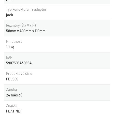
Typ konektoru na adaptér
jack
Rozměry (Š x V x H)
58mm x 490mm x 110mm
Hmotnost
1.1
kg
EAN
5907595439664
Produktové číslo
PDL509
Záruka
24
měsíců
Značka
PLATINET