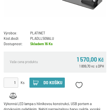
Výrobce:
PLATINET
Kód zboží:
PLADLL509ALU
Dostupnost:
Skladem
16 Ks
1 570,00
Kč
Vaše cena produktu
1 899,70
s DPH
Kč
Ks
Výkonná LED lampa s hliníkovou konstrukcí, USB portem a
dotykovým ovládáním. Nabízí nastavitelnou barvu světla, vysoký