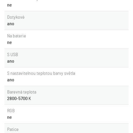
ne
Dotykové
ano
Na baterie
ne
S USB
ano
S nastavitelnou teplotou barvy světla
ano
Barevná teplota
2800-5700
K
RGB
ne
Patice