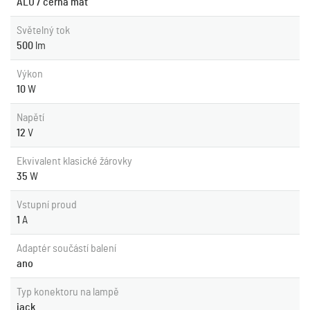
ALU / černá mat
Světelný tok
500
lm
Výkon
10
W
Napětí
12
V
Ekvivalent klasické žárovky
35
W
Vstupní proud
1
A
Adaptér součástí balení
ano
Typ konektoru na lampě
jack