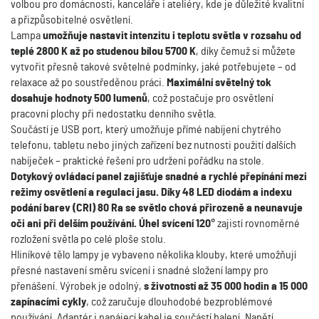
volbou pro domácnosti, kanceláře i ateliéry, kde je důležité kvalitní
a přizpůsobitelné osvětlení.
Lampa
umožňuje nastavit intenzitu i teplotu světla v rozsahu od
teplé 2800 K až po studenou bílou 5700 K
, díky čemuž si můžete
vytvořit přesně takové světelné podmínky, jaké potřebujete – od
relaxace až po soustředěnou práci.
Maximální světelný tok
dosahuje hodnoty 500 lumenů
, což postačuje pro osvětlení
pracovní plochy při nedostatku denního světla.
Součástí je USB port, který umožňuje přímé nabíjení chytrého
telefonu, tabletu nebo jiných zařízení bez nutnosti použití dalších
nabíječek – praktické řešení pro udržení pořádku na stole.
Dotykový ovládací panel zajišťuje snadné a rychlé přepínání mezi
režimy osvětlení a regulaci jasu. Díky 48 LED diodám a indexu
podání barev (CRI) 80 Ra se světlo chová přirozeně a neunavuje
oči ani při delším používání. Úhel svícení 120°
zajistí rovnoměrné
rozložení světla po celé ploše stolu.
Hliníkové tělo lampy je vybaveno několika klouby, které umožňují
přesné nastavení směru svícení i snadné složení lampy pro
přenášení. Výrobek je odolný,
s životností až 35 000 hodin a 15 000
zapínacími cykly
, což zaručuje dlouhodobé bezproblémové
používání. Adaptér i napájecí kabel je součástí balení. Napětí