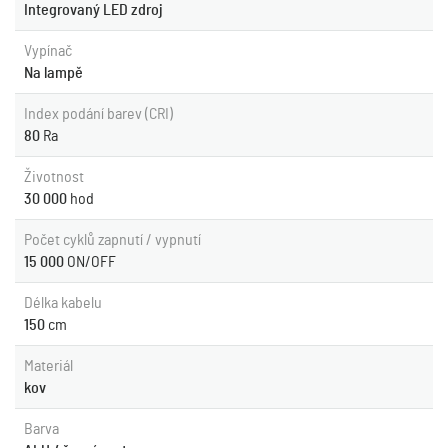
Integrovaný LED zdroj
Vypínač
Na lampě
Index podání barev (CRI)
80
Ra
Životnost
30 000
hod
Počet cyklů zapnutí / vypnutí
15 000
ON/OFF
Délka kabelu
150
cm
Materiál
kov
Barva