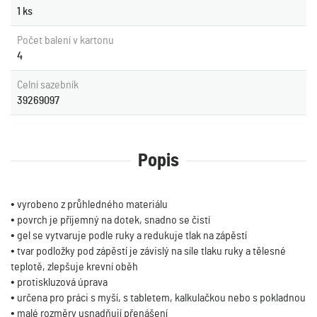
1 ks
Počet balení v kartonu
4
Celní sazebník
39269097
Popis
• vyrobeno z průhledného materiálu
• povrch je příjemný na dotek, snadno se čistí
• gel se vytvaruje podle ruky a redukuje tlak na zápěstí
• tvar podložky pod zápěstí je závislý na síle tlaku ruky a tělesné
teplotě, zlepšuje krevní oběh
• protiskluzová úprava
• určena pro práci s myší, s tabletem, kalkulačkou nebo s pokladnou
• malé rozměry usnadňují přenášení