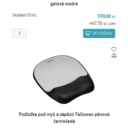
gelová modrá
Skladem
53 Ks
370,00
Kč
447,70
Kč
s DPH
DO KOŠÍKU
Podložka pod myš a zápěstí Fellowes pěnová
černošedá