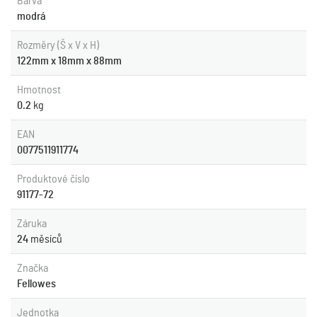
Barva
modrá
Rozměry (Š x V x H)
122mm x 18mm x 88mm
Hmotnost
0.2
kg
EAN
0077511911774
Produktové číslo
91177-72
Záruka
24
měsíců
Značka
Fellowes
Jednotka