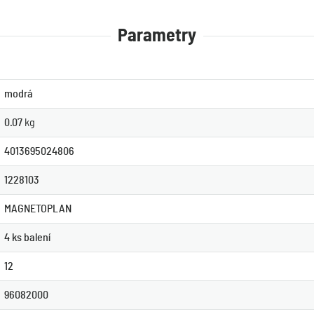
Parametry
modrá
0.07
kg
4013695024806
1228103
MAGNETOPLAN
4 ks balení
12
96082000