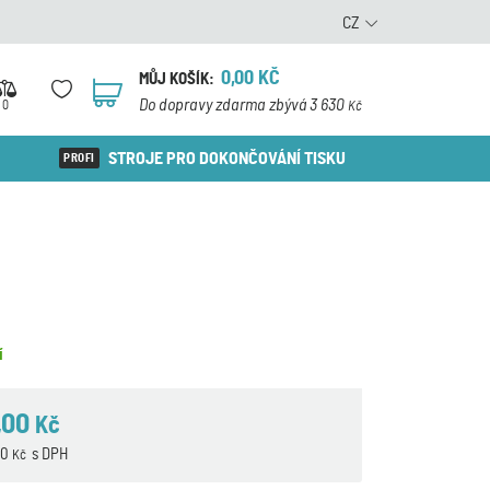
CZ
0,00
KČ
MŮJ KOŠÍK:
0
Do dopravy zdarma zbývá 3 630
0
Kč
STROJE PRO DOKONČOVÁNÍ TISKU
í
,00
Kč
90
s DPH
Kč