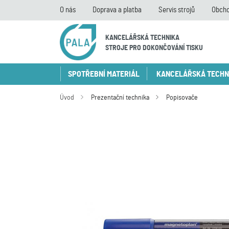
O nás
Doprava a platba
Servis strojů
Obcho
KANCELÁŘSKÁ TECHNIKA
STROJE PRO DOKONČOVÁNÍ TISKU
SPOTŘEBNÍ MATERIÁL
KANCELÁŘSKÁ TECHN
Úvod
Prezentační technika
Popisovače