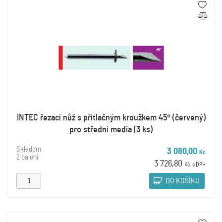
INTEC řezací nůž s přítlačným kroužkem 45° (červený)
pro střední media (3 ks)
Skladem
3 080,00
Kč
2 balení
3 726,80
Kč
s DPH
DO KOŠÍKU