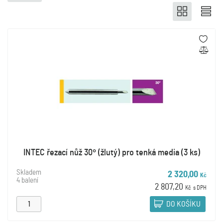
INTEC řezací nůž 30° (žlutý) pro tenká media (3 ks)
Skladem
2 320,00
Kč
4 balení
2 807,20
Kč
s DPH
DO KOŠÍKU