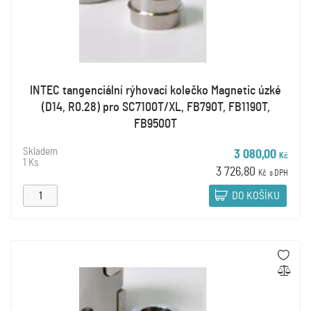
INTEC tangenciální rýhovací kolečko Magnetic úzké
(D14, R0.28) pro SC7100T/XL, FB790T, FB1190T,
FB9500T
Skladem
3 080,00
Kč
1 Ks
3 726,80
Kč
s DPH
DO KOŠÍKU