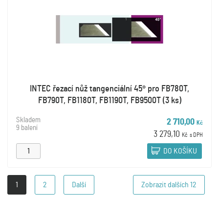
INTEC řezací nůž tangenciální 45° pro FB780T,
FB790T, FB1180T, FB1190T, FB9500T (3 ks)
Skladem
2 710,00
Kč
9 balení
3 279,10
Kč
s DPH
DO KOŠÍKU
1
2
Další
Zobrazit dalších
12