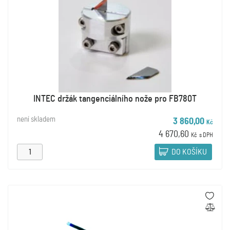
INTEC držák tangenciálního nože pro FB780T
není skladem
3 860,00
Kč
4 670,60
Kč
s DPH
DO KOŠÍKU