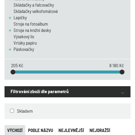
Skládačky a falcovačky
Skládačky velkofomátové
Lepičky
Stroje na fotoalbum
Stroje na knižní desky
Výsekový lis
Vrtáky papíru
Páskovačky
205 Kč
8 180 Kč
Filtrování zboží dle parametrů
Skladem
VÝCHOZÍ
PODLE NÁZVU
NEJLEVNĚJŠÍ
NEJDRAŽŠÍ