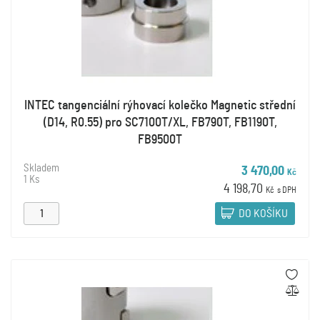
INTEC tangenciální rýhovací kolečko Magnetic střední
(D14, R0.55) pro SC7100T/XL, FB790T, FB1190T,
FB9500T
Skladem
3 470,00
Kč
1 Ks
4 198,70
Kč
s DPH
DO KOŠÍKU