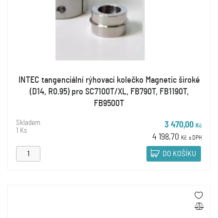
INTEC tangenciální rýhovací kolečko Magnetic široké
(D14, R0.95) pro SC7100T/XL, FB790T, FB1190T,
FB9500T
Skladem
3 470,00
Kč
1 Ks
4 198,70
Kč
s DPH
DO KOŠÍKU