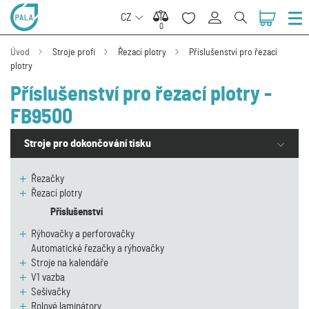
CZ
0
0
Úvod
Stroje profi
Řezací plotry
Příslušenství pro řezací
plotry
Příslušenství pro řezací plotry -
FB9500
Stroje pro dokončování tisku
Řezačky
Řezací plotry
Příslušenství
Rýhovačky a perforovačky
Automatické řezačky a rýhovačky
Stroje na kalendáře
V1 vazba
Sešívačky
Rolové laminátory