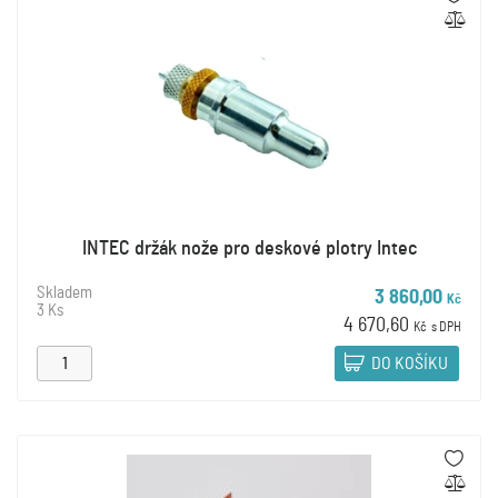
INTEC držák nože pro deskové plotry Intec
Skladem
3 860,00
Kč
3 Ks
4 670,60
Kč
s DPH
DO KOŠÍKU