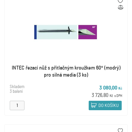
INTEC řezací nůž s přítlačným kroužkem 60° (modrý)
pro silná media (3 ks)
Skladem
3 080,00
Kč
3 balení
3 726,80
Kč
s DPH
DO KOŠÍKU