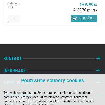
Skladem
3 470,00
Kč
1 Ks
4 198,70
Kč
s DPH
DO KOŠÍKU
KONTAKT
INFORMACE
Používáme soubory cookies
O SPOLEČNOSTI
Tyto webové stránky používají soubory cookies a další sledovací
VELKOOBCHOD
nástroje s cílem vylepšení uživatelského prostředí, zobrazení
přizpůsobeného obsahu a reklam, analýzy návštěvnosti webových