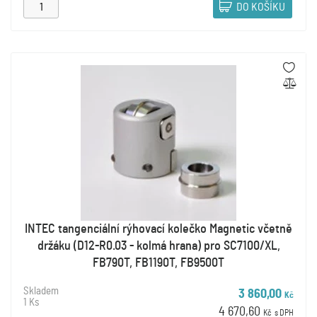
DO KOŠÍKU
INTEC tangenciální rýhovací kolečko Magnetic včetně
držáku (D12-R0.03 - kolmá hrana) pro SC7100/XL,
FB790T, FB1190T, FB9500T
Skladem
3 860,00
Kč
1 Ks
4 670,60
Kč
s DPH