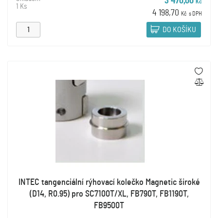
3 470,00
Kč
1 Ks
4 198,70
Kč
s DPH
DO KOŠÍKU
INTEC tangenciální rýhovací kolečko Magnetic široké
(D14, R0.95) pro SC7100T/XL, FB790T, FB1190T,
FB9500T