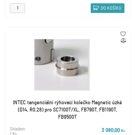
DO KOŠÍKU
INTEC tangenciální rýhovací kolečko Magnetic úzké
(D14, R0.28) pro SC7100T/XL, FB790T, FB1190T,
FB9500T
Skladem
3 080,00
Kč
1 Ks