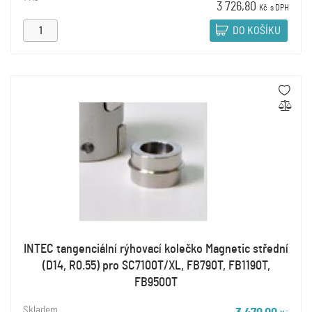
3 726,80
Kč
s DPH
DO KOŠÍKU
INTEC tangenciální rýhovací kolečko Magnetic střední
(D14, R0.55) pro SC7100T/XL, FB790T, FB1190T,
FB9500T
Skladem