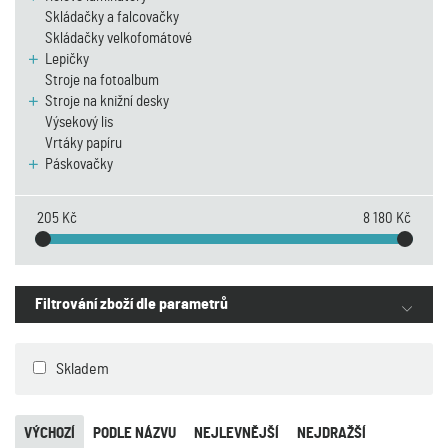
Skládačky a falcovačky
Skládačky velkofomátové
Lepičky
Stroje na fotoalbum
Stroje na knižní desky
Výsekový lis
Vrtáky papíru
Páskovačky
205 Kč
8 180 Kč
Filtrování zboží dle parametrů
Skladem
VÝCHOZÍ
PODLE NÁZVU
NEJLEVNĚJŠÍ
NEJDRAŽŠÍ