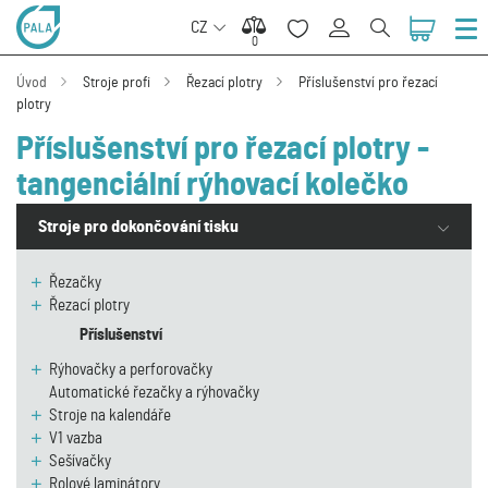
CZ
0
0
Úvod
Stroje profi
Řezací plotry
Příslušenství pro řezací
plotry
Příslušenství pro řezací plotry -
tangenciální rýhovací kolečko
Stroje pro dokončování tisku
Řezačky
Řezací plotry
Příslušenství
Rýhovačky a perforovačky
Automatické řezačky a rýhovačky
Stroje na kalendáře
V1 vazba
Sešívačky
Rolové laminátory