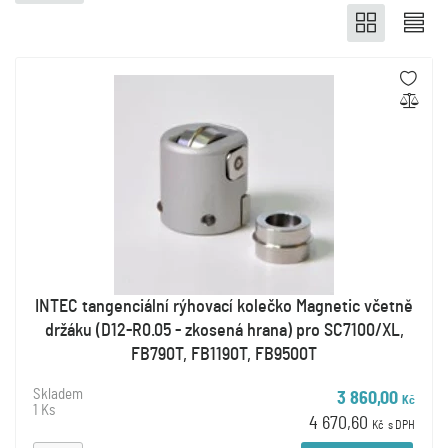
INTEC tangenciální rýhovací kolečko Magnetic včetně
držáku (D12-R0.05 - zkosená hrana) pro SC7100/XL,
FB790T, FB1190T, FB9500T
Skladem
3 860,00
Kč
1 Ks
4 670,60
Kč
s DPH