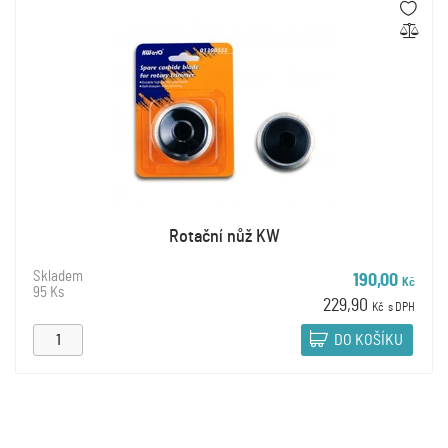
Rotační nůž KW
Skladem
190,00
Kč
95 Ks
229,90
Kč
s DPH
DO KOŠÍKU