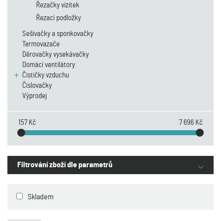
Řezačky vizitek
Řezací podložky
Sešívačky a sponkovačky
Termovazače
Děrovačky vysekávačky
Domácí ventilátory
Čističky vzduchu
Číslovačky
Výprodej
157 Kč
7 696 Kč
Filtrování zboží dle parametrů
Skladem