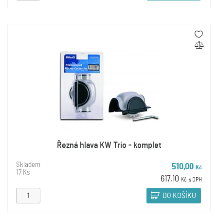
Řezná hlava KW Trio - komplet
Skladem
510,00
Kč
17 Ks
617,10
Kč
s DPH
DO KOŠÍKU