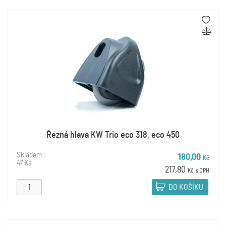
Řezná hlava KW Trio eco 318, eco 450
Skladem
180,00
Kč
47 Ks
217,80
Kč
s DPH
DO KOŠÍKU