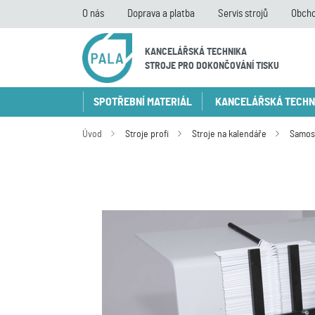
O nás
Doprava a platba
Servis strojů
Obcho
KANCELÁŘSKÁ TECHNIKA
STROJE PRO DOKONČOVÁNÍ TISKU
SPOTŘEBNÍ MATERIÁL
KANCELÁŘSKÁ TECHN
Úvod
Stroje profi
Stroje na kalendáře
Samost