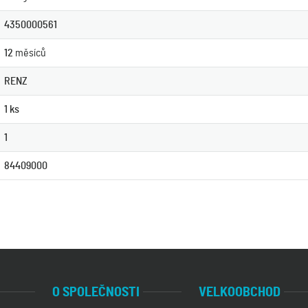
4350000561
12
měsíců
RENZ
1 ks
1
84409000
O SPOLEČNOSTI
VELKOOBCHOD