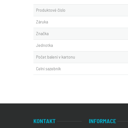
Produktové číslo
Záruka
Značka
Jednotka
Počet balení v kartonu
Celní sazebník
KONTAKT
INFORMACE