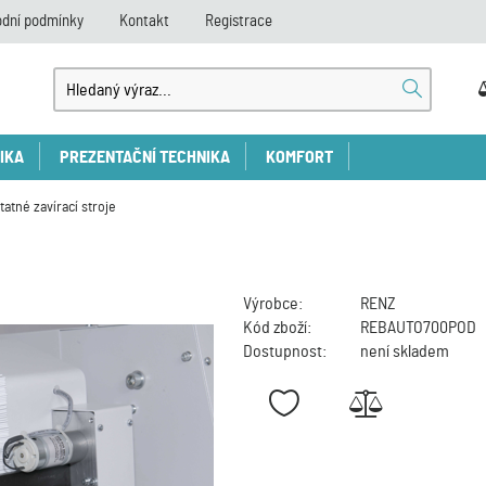
dní podmínky
Kontakt
Registrace
IKA
PREZENTAČNÍ TECHNIKA
KOMFORT
atné zavírací stroje
Výrobce:
RENZ
Kód zboží:
REBAUTO700POD
Dostupnost:
není skladem