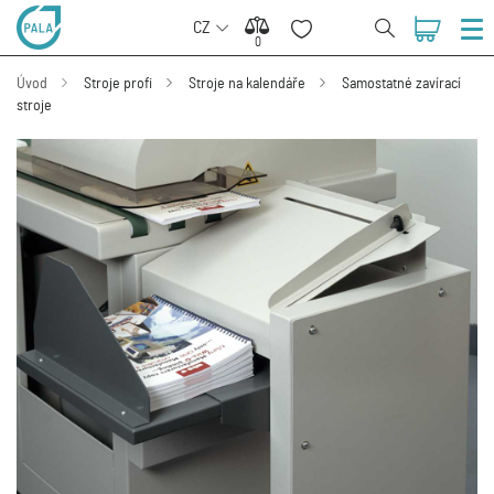
CZ
0
0
Úvod
Stroje profi
Stroje na kalendáře
Samostatné zavírací
stroje