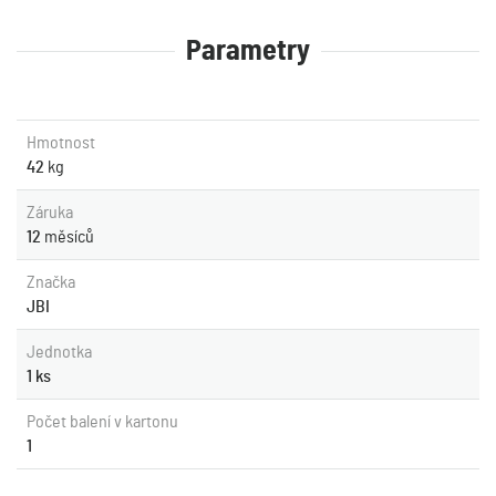
Parametry
Hmotnost
42
kg
Záruka
12
měsíců
Značka
JBI
Jednotka
1 ks
Počet balení v kartonu
1