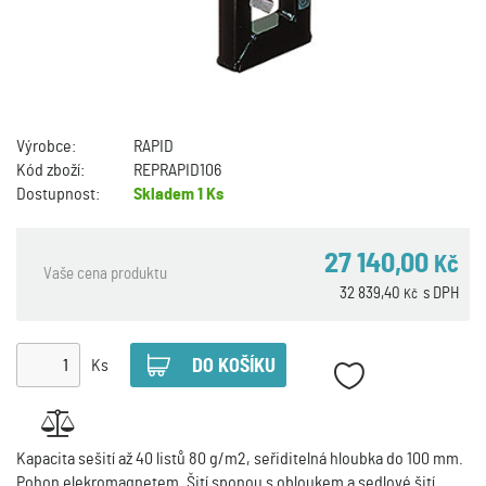
Výrobce:
RAPID
Kód zboží:
REPRAPID106
Dostupnost:
Skladem
1 Ks
27 140,00
Kč
Vaše cena produktu
32 839,40
s DPH
Kč
Ks
Kapacita sešití až 40 listů 80 g/m2, seřiditelná hloubka do 100 mm.
Pohon elekromagnetem. Šití sponou s obloukem a sedlové šití.