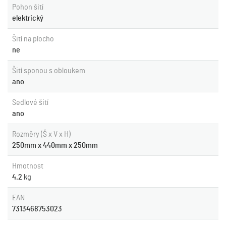
Pohon šití
elektrický
Šití na plocho
ne
Šití sponou s obloukem
ano
Sedlové šití
ano
Rozměry (Š x V x H)
250mm x 440mm x 250mm
Hmotnost
4.2
kg
EAN
7313468753023