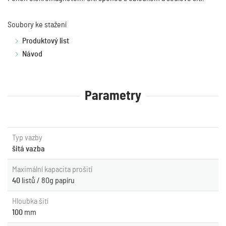
Soubory ke stažení
Produktový list
Návod
Parametry
Typ vazby
šitá vazba
Maximální kapacita prošití
40
listů / 80g papíru
Hloubka šití
100
mm