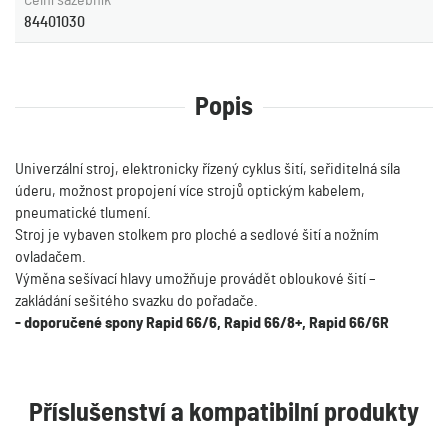
Celní sazebník
84401030
Popis
Univerzální stroj, elektronicky řízený cyklus šití, seřiditelná síla
úderu, možnost propojení více strojů optickým kabelem,
pneumatické tlumení.
Stroj je vybaven stolkem pro ploché a sedlové šití a nožním
ovladačem.
Výměna sešívací hlavy umožňuje provádět obloukové šití –
zakládání sešitého svazku do pořadače.
- doporučené spony Rapid 66/6, Rapid 66/8+, Rapid 66/6R
Příslušenství a kompatibilní produkty