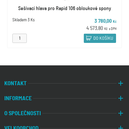
Sešívací hlava pro Rapid 106 obloukové spony
Skladem
3 Ks
3 780,00
Kč
4 573,80
Kč
s DPH
DO KOŠÍKU
KONTAKT
INFORMACE
O SPOLEČNOSTI
VELKOOBCHOD