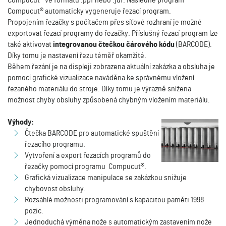
Compucut® ve formátu .ppf nebo .jdf. Následně program
Compucut® automaticky vygeneruje řezací program.
Propojením řezačky s počítačem přes síťové rozhraní je možné
exportovat řezací programy do řezačky. Příslušný řezací program lze
také aktivovat
integrovanou čtečkou čárového kódu
(BARCODE).
Díky tomu je nastavení řezu téměř okamžité.
Během řezání je na displeji zobrazena aktuální zakázka a obsluha je
pomocí grafické vizualizace naváděna ke správnému vložení
řezaného materiálu do stroje. Díky tomu je výrazně snížena
možnost chyby obsluhy způsobená chybným vložením materiálu.
Výhody:
Čtečka BARCODE pro automatické spuštění
řezacího programu.
Vytvoření a export řezacích programů do
řezačky pomocí programu Compucut®.
Grafická vizualizace manipulace se zakázkou snižuje
chybovost obsluhy.
Rozsáhlé možnosti programování s kapacitou paměti 1998
pozic.
Jednoduchá výměna nože s automatickým zastavením nože