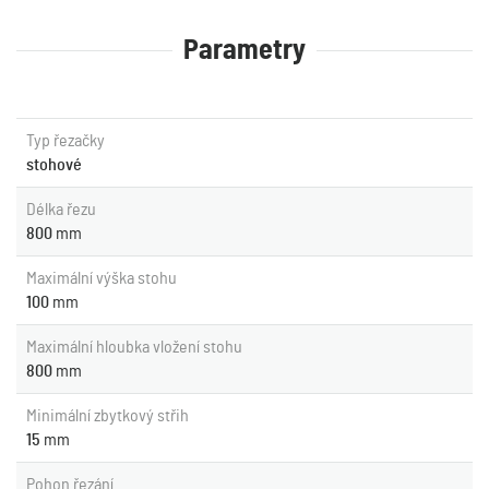
Parametry
Typ řezačky
stohové
Délka řezu
800
mm
Maximální výška stohu
100
mm
Maximální hloubka vložení stohu
800
mm
Minimální zbytkový střih
15
mm
Pohon řezání