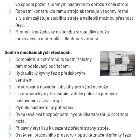
ve spodní pozici s jemným nastavením dořezu z čela stroje.
Robustní konstrukce rámu stroje absorbuje všechny řezné
síly a tím zajišťuje stabilitu stroje a nejlepší možnou přesnost
řezu.
Minimální požadavky na údržbu stroje díky použití
inovovaných materiálů s dlouhou životností.
Souhrn mechanických vlastností:
Kompaktní a extrémně robustní železný
rám modelovaný počítačem.
Hydraulický kyvný řez s přetlakovým
ventilem.
Integrované navádění obsluhy pro výměnu nože
s automatickým přerušením v dolní poloze s jemným
nastavením z čela stroje.
Plynule nastavitelný přítlak lisu.
Dvoukanálová bezpečnostní hydraulika zabraňuje přetížení
nože.
Přídavný kryt lisu k usazení z přední strany stroje.
Osvětlení pracovního prostoru / optické značení přímky řezu