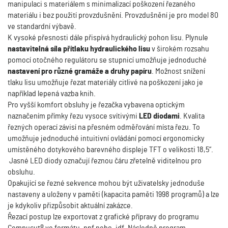
manipulaci s materiálem s minimalizací poškození řezaného
materiálu i bez použití provzdušnění. Provzdušnění je pro model 80
ve standardní výbavě.
K vysoké přesnosti dále přispívá hydraulický pohon lisu. Plynule
nastavitelná síla přítlaku hydraulického lisu
v širokém rozsahu
pomocí otočného regulátoru se stupnicí umožňuje jednoduché
nastavení pro různé gramáže a druhy papíru
. Možnost snížení
tlaku lisu umožňuje řezat materiály citlivé na poškození jako je
například lepená vazba knih.
Pro vyšší komfort obsluhy je řezačka vybavena optickým
naznačením přímky řezu vysoce svítivými
LED diodami
. Kvalita
řezných operací závisí na přesném odměřování místa řezu. To
umožňuje jednoduché intuitivní ovládání pomocí ergonomicky
umístěného dotykového barevného displeje TFT o velikosti 18,5“.
Jasné LED diody označují řeznou čáru zřetelně viditelnou pro
obsluhu.
Opakující se řezné sekvence mohou být uživatelsky jednoduše
nastaveny a uloženy v paměti (kapacita paměti 1998 programů) a lze
je kdykoliv přizpůsobit aktuální zakázce.
Řezací postup lze exportovat z grafické přípravy do programu