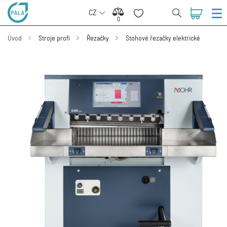
CZ
0
0
Úvod
Stroje profi
Řezačky
Stohové řezačky elektrické