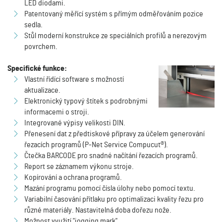
LED diodami.
Patentovaný měřící systém s přímým odměřováním pozice
sedla.
Stůl moderní konstrukce ze speciálních profilů a nerezovým
povrchem.
Specifické funkce:
Vlastní řídící software s možností
aktualizace.
Elektronický typový štítek s podrobnými
informacemi o stroji.
Integrované výpisy velikosti DIN.
Přenesení dat z předtiskové přípravy za účelem generování
řezacích programů (P-Net Service Compucut®).
Čtečka BARCODE pro snadné načítání řezacích programů.
Report se záznamem výkonu stroje.
Kopírování a ochrana programů.
Mazání programu pomocí čísla úlohy nebo pomocí textu.
Variabilní časování přítlaku pro optimalizaci kvality řezu pro
různé materiály. Nastavitelná doba dořezu nože.
Možnost využití "jogging mark".