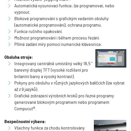
Automatická vysunovací funkce, lze programovat, nebo
vypnout.
Blokové programování s grafickým vedením obsluhy
(automatické programování), ochrana programu.
Funkce ručního opakování.
Možnost programování i během procesu řezání.
Přímé zadání míry pomocí numerické klávesnice.
Obsluha stroje:
Integrovaný centrálně umístěný velký 18,5 “
barevný displej TFT (vysoké rozlišení pro
brilantní barvy a vysoký kontrast).
Pokyny pro obsluhu v různých jazykových balíčcích (lze vybrat
až z 9 jazyků).
Grafické zobrazení výrobních kroků pro řezné programy
generované blokovým programem nebo programem
Compucut®.
Bezpečnostní výbava:
Všechny funkce za chodu kontrolovány