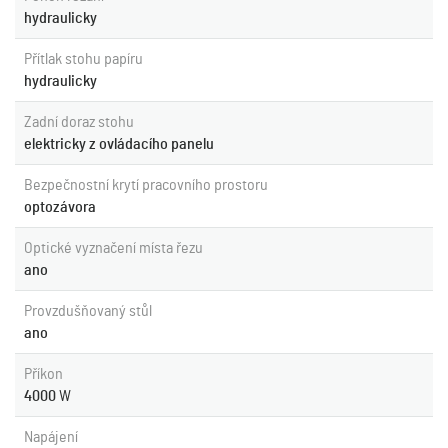
hydraulicky
Přítlak stohu papíru
hydraulicky
Zadní doraz stohu
elektricky z ovládacího panelu
Bezpečnostní krytí pracovního prostoru
optozávora
Optické vyznačení místa řezu
ano
Provzdušňovaný stůl
ano
Příkon
4000
W
Napájení