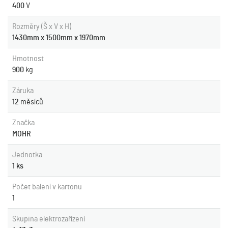
400
V
Rozměry (Š x V x H)
1430mm x 1500mm x 1970mm
Hmotnost
900
kg
Záruka
12
měsíců
Značka
MOHR
Jednotka
1 ks
Počet balení v kartonu
1
Skupina elektrozařízení