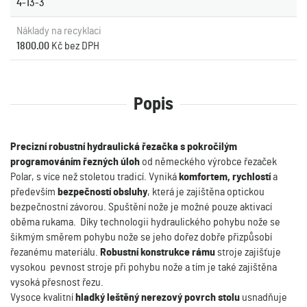
4-13-3
Náklady na recyklaci
1800.00
Kč bez DPH
Popis
Precizní robustní hydraulická řezačka s pokročilým
programováním řezných úloh
od německého výrobce řezaček
Polar, s více než stoletou tradicí. Vyniká
komfortem, rychlostí
a
především
bezpečností obsluhy
, která je zajištěna optickou
bezpečnostní závorou. Spuštění nože je možné pouze aktivací
oběma rukama. Díky technologii hydraulického pohybu nože se
šikmým směrem pohybu nože se jeho dořez dobře přizpůsobí
řezanému materiálu.
Robustní konstrukce rámu
stroje zajišťuje
vysokou pevnost stroje při pohybu nože a tím je také zajištěna
vysoká přesnost řezu.
Vysoce kvalitní
hladký leštěný nerezový povrch stolu
usnadňuje