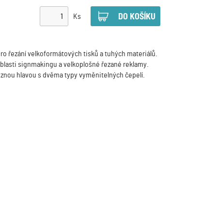
Ks
pro řezání velkoformátových tisků a tuhých materiálů.
oblasti signmakingu a velkoplošné řezané reklamy.
znou hlavou s dvěma typy vyměnitelných čepelí.