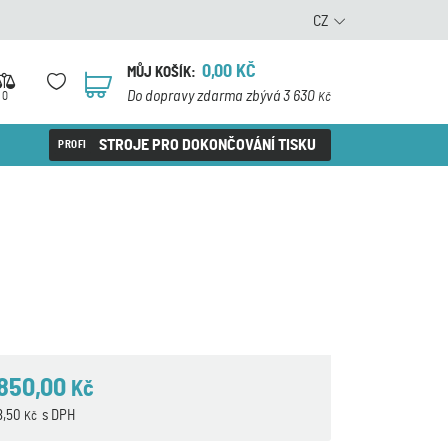
CZ
0,00
KČ
MŮJ KOŠÍK:
0
Do dopravy zdarma zbývá 3 630
0
Kč
STROJE PRO DOKONČOVÁNÍ TISKU
 850,00
Kč
78,50
s DPH
Kč