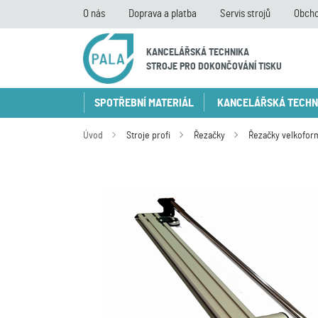
O nás
Doprava a platba
Servis strojů
Obcho
KANCELÁŘSKÁ TECHNIKA
STROJE PRO DOKONČOVÁNÍ TISKU
SPOTŘEBNÍ MATERIÁL
KANCELÁŘSKÁ TECHN
Úvod
Stroje profi
Řezačky
Řezačky velkofor