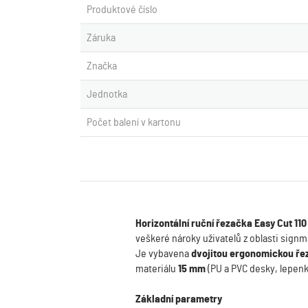
Produktové číslo
Záruka
Značka
Jednotka
Počet balení v kartonu
Horizontální ruční řezačka Easy Cut 110
veškeré nároky uživatelů z oblasti sign
Je vybavena
dvojitou ergonomickou ře
materiálu
15 mm
(PU a PVC desky, lepenk
Základní parametry