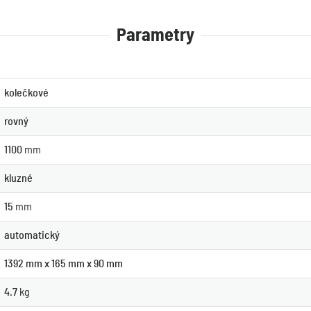
Parametry
kolečkové
rovný
1100
mm
kluzné
15
mm
automatický
1392 mm x 165 mm x 90 mm
4.7
kg