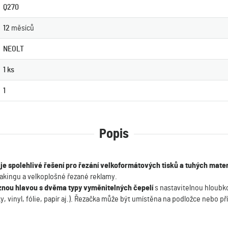
Q270
12
měsíců
NEOLT
1 ks
1
Popis
je spolehlivé řešení pro řezání velkoformátových tisků a tuhých mate
makingu a velkoplošné řezané reklamy.
znou hlavou s dvěma typy vyměnitelných čepelí
s nastavitelnou hloubk
y, vinyl, fólie, papír aj.). Řezačka může být umístěna na podložce nebo p