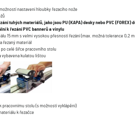
 možností nastavení hloubky řezacího nože
ožů
řezání tuhých materiálů, jako jsou PU (KAPA) desky nebo PVC (FOREX) 
lní k řezání PVC bannerů a vinylu
iálu 15 mm s velmi vysokou přesností řezání (max. možná tolerance 0,2 
a řezaný materiál
 po celé šířce pracovního stolu
a vybavena kulatou lištou
k pracovnímu stolu (s možností vyklápění)
materiálu k řezačce