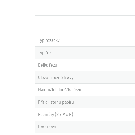
Typ řezačky
Typ řezu
Délka řezu
Uložení řezné hlavy
Maximální tloušťka řezu
Přítlak stohu papíru
Rozměry (Š x V x H)
Hmotnost