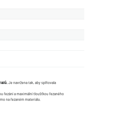
riálů.
Je navržena tak, aby splňovala
ou řezání a maximální tloušťkou řezaného
římo na řezaném materiálu.