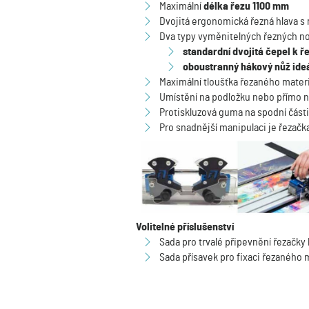
Maximální
délka řezu 1100 mm
Dvojitá ergonomická řezná hlava s
Dva typy vyměnitelných řezných n
standardní dvojitá čepel k 
oboustranný hákový nůž ideá
Maximální tloušťka řezaného mater
Umístění na podložku nebo přímo n
Protiskluzová guma na spodní části
Pro snadnější manipulaci je řezačk
Volitelné příslušenství
Sada pro trvalé připevnění řezačky 
Sada přísavek pro fixaci řezaného 