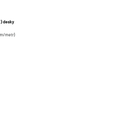
X) desky
mm/metr)