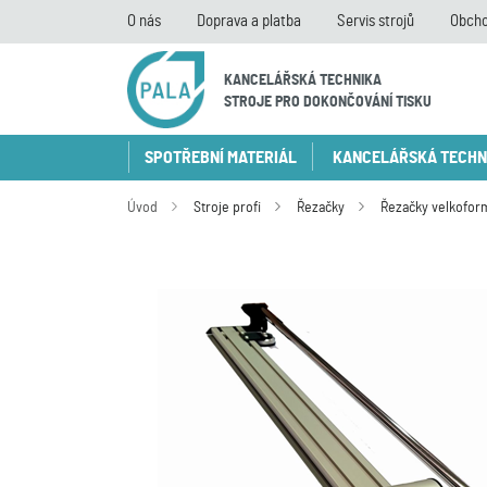
O nás
Doprava a platba
Servis strojů
Obcho
KANCELÁŘSKÁ TECHNIKA
STROJE PRO DOKONČOVÁNÍ TISKU
SPOTŘEBNÍ MATERIÁL
KANCELÁŘSKÁ TECHN
Úvod
Stroje profi
Řezačky
Řezačky velkofor