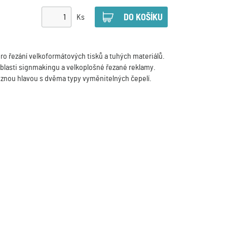
Ks
pro řezání velkoformátových tisků a tuhých materiálů.
oblasti signmakingu a velkoplošné řezané reklamy.
znou hlavou s dvěma typy vyměnitelných čepelí.