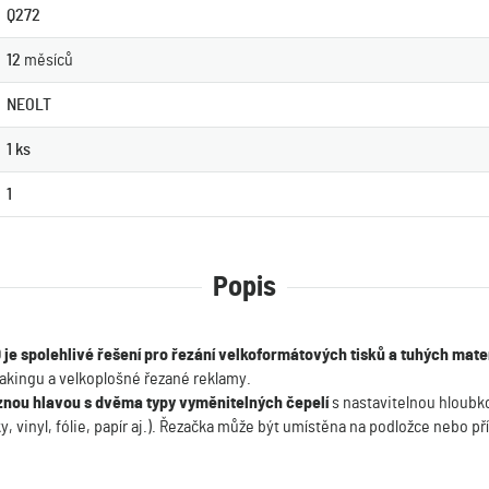
Q272
12
měsíců
NEOLT
1 ks
1
Popis
0
je spolehlivé řešení pro řezání velkoformátových tisků a tuhých mate
makingu a velkoplošné řezané reklamy.
znou hlavou s dvěma typy vyměnitelných čepelí
s nastavitelnou hloubk
y, vinyl, fólie, papír aj.). Řezačka může být umístěna na podložce nebo p