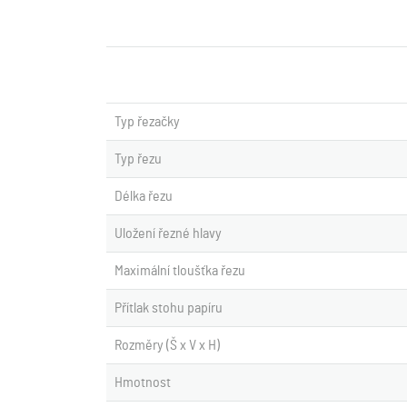
Typ řezačky
Typ řezu
Délka řezu
Uložení řezné hlavy
Maximální tloušťka řezu
Přítlak stohu papíru
Rozměry (Š x V x H)
Hmotnost