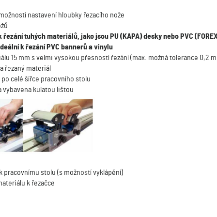
 možností nastavení hloubky řezacího nože
ožů
 k řezání tuhých materiálů, jako jsou PU (KAPA) desky nebo PVC (FORE
deální k řezání PVC bannerů a vinylu
iálu 15 mm s velmi vysokou přesností řezání (max. možná tolerance 0,2 
a řezaný materiál
 po celé šířce pracovního stolu
a vybavena kulatou lištou
k pracovnímu stolu (s možností vyklápění)
materiálu k řezačce