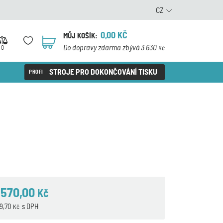
CZ
0,00
KČ
MŮJ KOŠÍK:
0
Do dopravy zdarma zbývá 3 630
0
Kč
STROJE PRO DOKONČOVÁNÍ TISKU
 570,00
Kč
19,70
s DPH
Kč