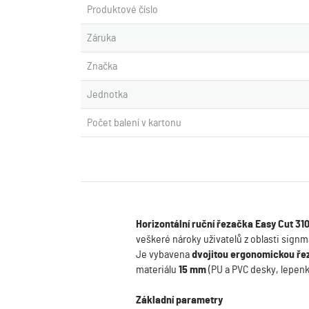
Produktové číslo
Záruka
Značka
Jednotka
Počet balení v kartonu
Horizontální ruční řezačka Easy Cut 31
veškeré nároky uživatelů z oblasti sign
Je vybavena
dvojitou ergonomickou ře
materiálu
15 mm
(PU a PVC desky, lepenk
Základní parametry