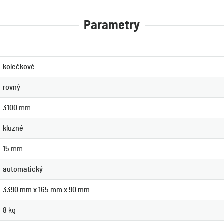
Parametry
kolečkové
rovný
3100
mm
kluzné
15
mm
automatický
3390 mm x 165 mm x 90 mm
8
kg