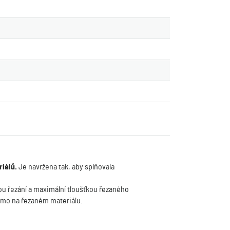
riálů.
Je navržena tak, aby splňovala
ou řezání a maximální tloušťkou řezaného
římo na řezaném materiálu.