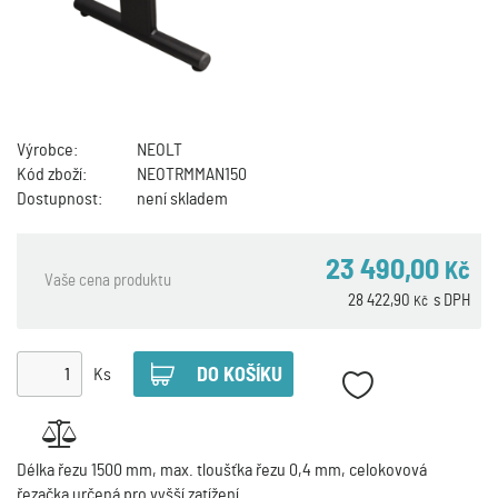
Výrobce:
NEOLT
Kód zboží:
NEOTRMMAN150
Dostupnost:
není skladem
23 490,00
Kč
Vaše cena produktu
28 422,90
s DPH
Kč
Ks
Délka řezu 1500 mm, max. tloušťka řezu 0,4 mm, celokovová
řezačka určená pro vyšší zatížení.