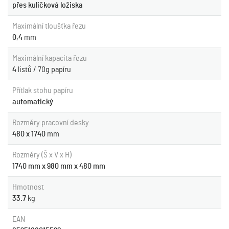
přes kuličková ložiska
Maximální tloušťka řezu
0,4
mm
Maximální kapacita řezu
4
listů / 70g papíru
Přítlak stohu papíru
automatický
Rozměry pracovní desky
480 x 1740
mm
Rozměry (Š x V x H)
1740 mm x 980 mm x 480 mm
Hmotnost
33.7
kg
EAN