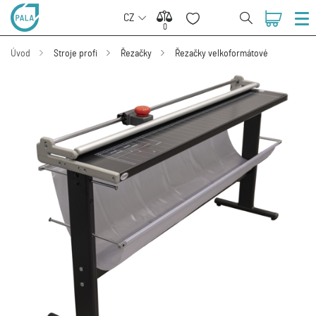
CZ
0
0
Úvod
Stroje profi
Řezačky
Řezačky velkoformátové