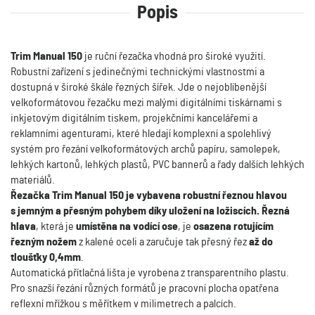
Popis
Trim Manual 150
je ruční řezačka vhodná pro široké využití.
Robustní zařízení s jedinečnými technickými vlastnostmi a
dostupná v široké škále řezných šířek. Jde o nejoblíbenější
velkoformátovou řezačku mezi malými digitálními tiskárnami s
inkjetovým digitálním tiskem, projekčními kancelářemi a
reklamními agenturami, které hledají komplexní a spolehlivý
systém pro řezání velkoformátových archů papíru, samolepek,
lehkých kartonů, lehkých plastů, PVC bannerů a řady dalších lehkých
materiálů.
Řezačka Trim Manual 150 je vybavena robustní řeznou hlavou
s jemným a přesným pohybem díky uložení na ložiscích. Řezná
hlava
, která je
umístěna na vodící ose
, je
osazena rotujícím
řezným nožem
z kalené oceli a zaručuje tak přesný řez
až do
tloušťky 0,4mm
.
Automatická přítlačná lišta je vyrobena z transparentního plastu.
Pro snazší řezání různých formátů je pracovní plocha opatřena
reflexní mřížkou s měřítkem v milimetrech a palcích.