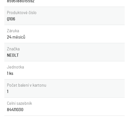
8595188015592
Produktové číslo
Q106
Záruka
24
měsíců
Značka
NEOLT
Jednotka
1 ks
Počet balení v kartonu
1
Celní sazebník
84411030