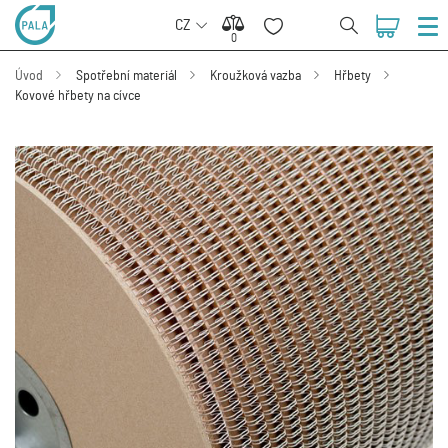
CZ
0
0
Úvod
Spotřební materiál
Kroužková vazba
Hřbety
Kovové hřbety na cívce