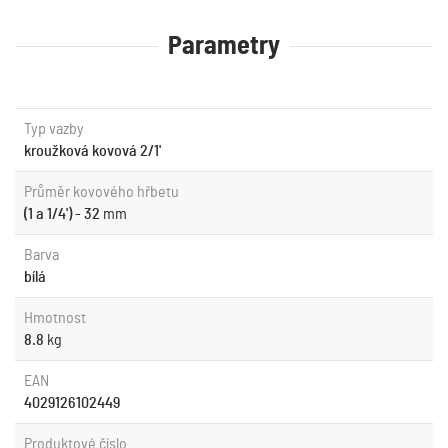
Parametry
Typ vazby
kroužková kovová 2/1'
Průměr kovového hřbetu
(1 a 1/4') - 32
mm
Barva
bílá
Hmotnost
8.8
kg
EAN
4029126102449
Produktové číslo