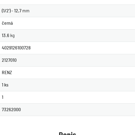
(1/2') - 12,7
mm
černá
13.6
kg
4029126100728
2127010
RENZ
1 ks
1
73262000