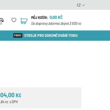
CZ
0,00
KČ
MŮJ KOŠÍK:
0
Do dopravy zdarma zbývá 3 630
0
Kč
STROJE PRO DOKONČOVÁNÍ TISKU
804,00
Kč
2,84
s DPH
Kč