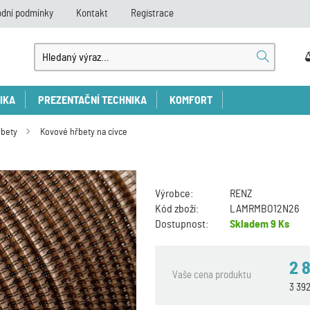
dní podmínky
Kontakt
Registrace
IKA
PREZENTAČNÍ TECHNIKA
KOMFORT
řbety
Kovové hřbety na cívce
Výrobce:
RENZ
Kód zboží:
LAMRMBO12N26
Dostupnost:
Skladem
9 Ks
2 
Vaše cena produktu
3 39