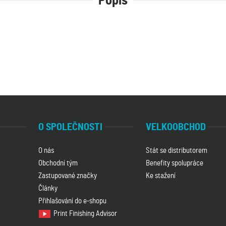
Popis
O SPOLEČNOSTI
VELKOOBCHOD
O nás
Stát se distributorem
Obchodní tým
Benefity spolupráce
Zastupované značky
Ke stažení
Články
Přihlašování do e-shopu
Print Finishing Advisor