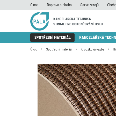
O nás
Doprava a platba
Servis strojů
Obcho
KANCELÁŘSKÁ TECHNIKA
STROJE PRO DOKONČOVÁNÍ TISKU
SPOTŘEBNÍ MATERIÁL
KANCELÁŘSKÁ TECHN
Úvod
Spotřební materiál
Kroužková vazba
H