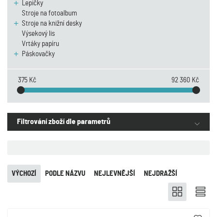
Lepičky
Stroje na fotoalbum
Stroje na knižní desky
Výsekový lis
Vrtáky papíru
Páskovačky
375 Kč
92 360 Kč
Filtrování zboží dle parametrů
VÝCHOZÍ
PODLE NÁZVU
NEJLEVNĚJŠÍ
NEJDRAŽŠÍ