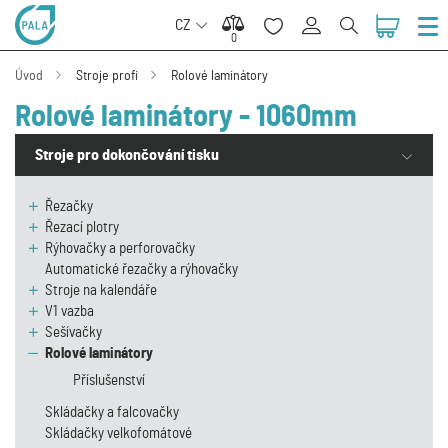
CZ
0
0
Úvod
Stroje profi
Rolové laminátory
Rolové laminátory - 1060mm
Stroje pro dokončování tisku
Řezačky
Řezací plotry
Rýhovačky a perforovačky
Automatické řezačky a rýhovačky
Stroje na kalendáře
V1 vazba
Sešívačky
Rolové laminátory
Příslušenství
Skládačky a falcovačky
Skládačky velkofomátové