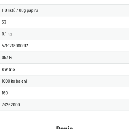
110
listů / 80g papíru
53
0.1
kg
4714218000917
05314
KW trio
1000 ks balení
160
73262000