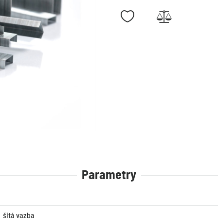
Parametry
šitá vazba