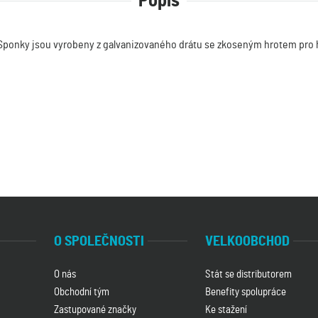
Popis
. Sponky jsou vyrobeny z galvanizovaného drátu se zkoseným hrotem pro h
O SPOLEČNOSTI
VELKOOBCHOD
O nás
Stát se distributorem
Obchodní tým
Benefity spolupráce
Zastupované značky
Ke stažení