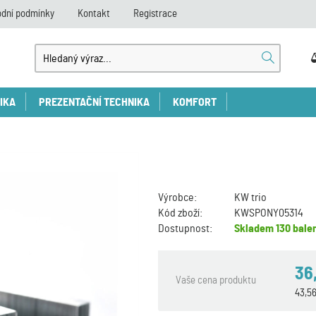
dní podmínky
Kontakt
Registrace
IKA
PREZENTAČNÍ TECHNIKA
KOMFORT
Výrobce:
KW trio
Kód zboží:
KWSPONY05314
Dostupnost:
Skladem
130 balen
36
Vaše cena produktu
43,5