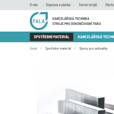
O nás
Doprava a platba
Servis strojů
Obcho
KANCELÁŘSKÁ TECHNIKA
STROJE PRO DOKONČOVÁNÍ TISKU
SPOTŘEBNÍ MATERIÁL
KANCELÁŘSKÁ TECHN
Úvod
Spotřební materiál
Spony pro sešívačky