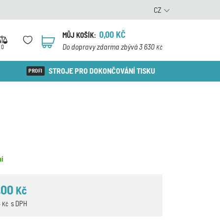
CZ
0,00
KČ
MŮJ KOŠÍK:
0
Do dopravy zdarma zbývá 3 630
0
Kč
STROJE PRO DOKONČOVÁNÍ TISKU
í
,00
Kč
6
s DPH
Kč