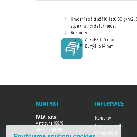
Umožní sešití až 110 listů 80 g/m2
zaseknutí či deformace.
Rozměry
A: šířka 11,4 mm
B: výška 14 mm
KONTAKT
INFORMACE
PALA, s.r.o.
Kontakty
Vintrovna 199/9
Doprava a platba
664 41 Popůvky
Servis strojů
Používáme soubory cookies