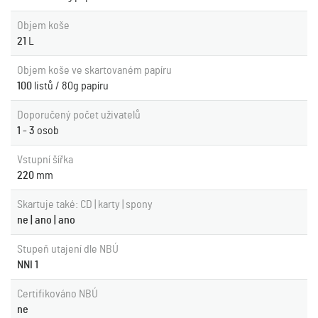
Objem koše
21
L
Objem koše ve skartovaném papíru
100
listů / 80g papíru
Doporučený počet uživatelů
1 - 3
osob
Vstupní šířka
220
mm
Skartuje také: CD | karty | spony
ne | ano | ano
Stupeň utajení dle NBÚ
NNI 1
Certifikováno NBÚ
ne