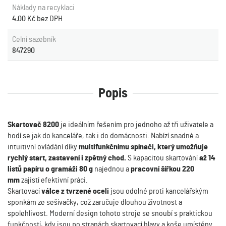
Náklady na recyklaci
4.00
Kč bez DPH
Celní sazebník
847290
Popis
Skartovač 8200
je ideálním řešením pro jednoho až tři uživatele a
hodí se jak do kanceláře, tak i do domácnosti. Nabízí snadné a
intuitivní ovládání díky
multifunkčnímu spínači, který umožňuje
rychlý start, zastavení i zpětný chod.
S kapacitou skartování
až 14
listů papíru o gramáži 80 g
najednou a
pracovní šířkou 220
mm
zajistí efektivní práci.
Skartovací
válce z tvrzené oceli
jsou odolné proti kancelářským
sponkám ze sešívačky, což zaručuje dlouhou životnost a
spolehlivost. Moderní design tohoto stroje se snoubí s praktickou
funkčností, kdy jsou po stranách skartovací hlavy a koše umístěny