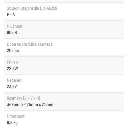
Stupeň utajení dle DIN 66399
P - 4
Hlučnost
60
dB
Doba nepřetržité skartace
20
min
Příkon
220
W
Napájení
230
V
Rozměry (Š x V x H)
348mm x 425mm x 215mm
Hmotnost
6.8
kg