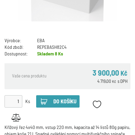
Výrobce:
EBA
Kód zboží:
REPEBASH82C4
Dostupnost:
Skladem
8 Ks
3 900,00
Kč
Vaše cena produktu
4 719,00
s DPH
Kč
Ks
Křížový řez 4x40 mm, vstup 220 mm, kapacita až 14 listů 80g papíru,
objem koše 21 l. Snadné ovládání pomocí multifunkčního spínače.