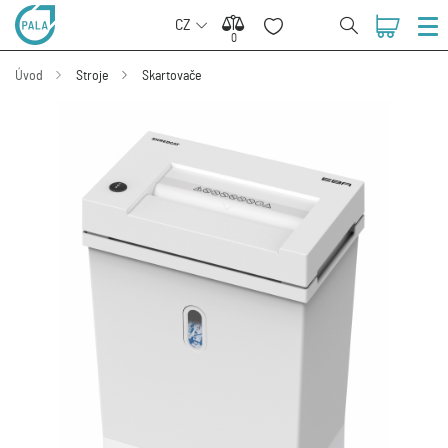
CZ
0
0
Úvod
Stroje
Skartovače