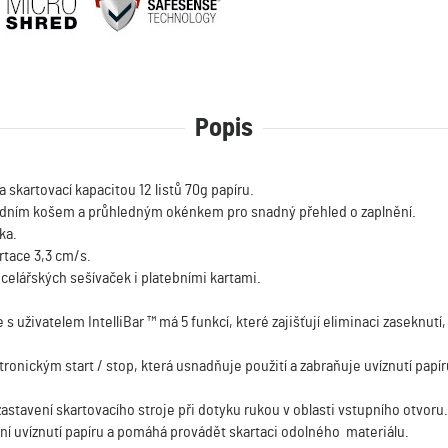
Popis
skartovací kapacitou 12 listů 70g papíru.
dním košem a průhledným okénkem pro snadný přehled o zaplnění.
ka.
rtace 3,3 cm/s.
celářských sešívaček i platebními kartami.
s uživatelem IntelliBar ™ má 5 funkcí, které zajišťují eliminaci zaseknut
ronickým start / stop, která usnadňuje použití a zabraňuje uvíznutí papír
astavení skartovacího stroje při dotyku rukou v oblasti vstupního otvoru.
ání uvíznutí papíru a pomáhá provádět skartaci odolného materiálu.