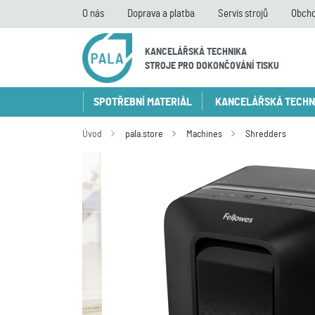
O nás
Doprava a platba
Servis strojů
Obcho
KANCELÁŘSKÁ TECHNIKA
STROJE PRO DOKONČOVÁNÍ TISKU
SPOTŘEBNÍ MATERIÁL
KANCELÁŘSKÁ TECHN
Úvod
pala.store
Machines
Shredders