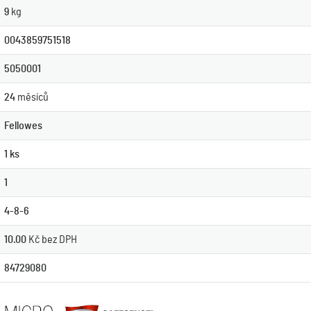
9
kg
0043859751518
5050001
24
měsíců
Fellowes
1 ks
1
4-8-6
10.00
Kč bez DPH
84729080