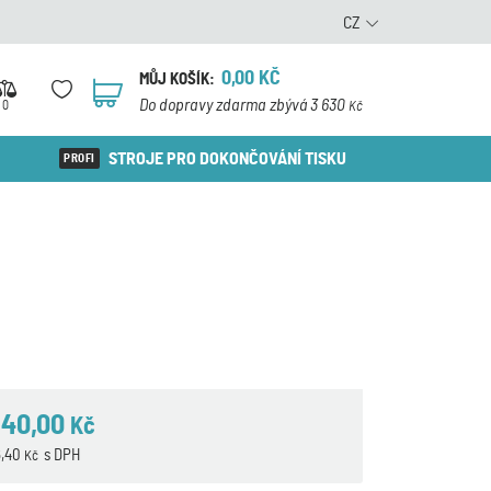
CZ
0,00
KČ
MŮJ KOŠÍK:
0
Do dopravy zdarma zbývá 3 630
0
Kč
STROJE PRO DOKONČOVÁNÍ TISKU
840,00
Kč
6,40
s DPH
Kč