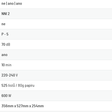
ne | ano | ano
NNI 2
ne
P - 5
70
dB
ano
10
min
220-240
V
525
listů / 80g papíru
600
W
356mm x 527mm x 254mm