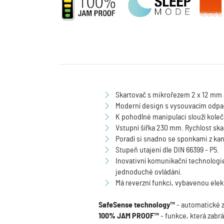
Skartovač s mikrořezem 2 x 12 mm a 
Moderní design s vysouvacím odpa
K pohodlné manipulaci slouží koleč
Vstupní šířka 230 mm. Rychlost ska
Poradí si snadno se sponkami z kan
Stupeň utajení dle DIN 66399 - P5.
Inovativní komunikační technologie 
jednoduché ovládání.
Má reverzní funkci, vybavenou elekt
SafeSense technology™
- automatické z
100% JAM PROOF™
- funkce, která zabr