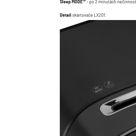
Sleep MODE™
- po 2 minutách nečinnosti
Detail
skartovače LX201: