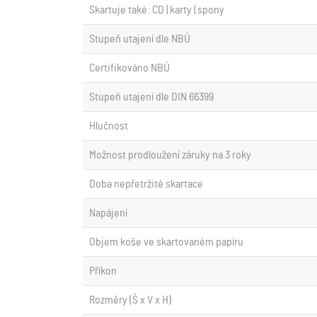
Skartuje také: CD | karty | spony
Stupeň utajení dle NBÚ
Certifikováno NBÚ
Stupeň utajení dle DIN 66399
Hlučnost
Možnost prodloužení záruky na 3 roky
Doba nepřetržité skartace
Napájení
Objem koše ve skartovaném papíru
Příkon
Rozměry (Š x V x H)