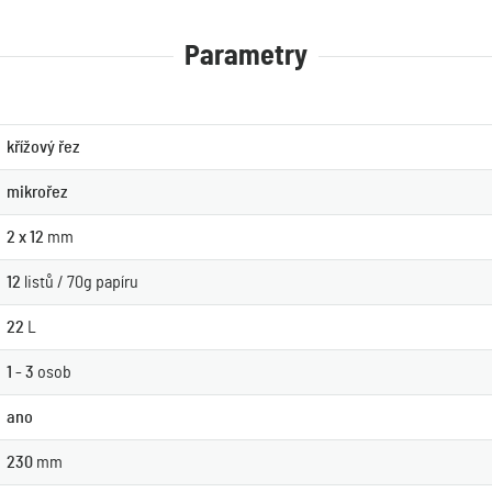
Parametry
křížový řez
mikrořez
2 x 12
mm
12
listů / 70g papíru
22
L
1 - 3
osob
ano
230
mm