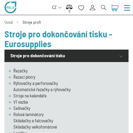
CZ
0
0
Úvod
Stroje profi
Stroje pro dokončování tisku -
Eurosupplies
Stroje pro dokončování tisku
Řezačky
Řezací plotry
Rýhovačky a perforovačky
Automatické řezačky a rýhovačky
Stroje na kalendáře
V1 vazba
Sešívačky
Rolové laminátory
Skládačky a falcovačky
Skládačky velkofomátové