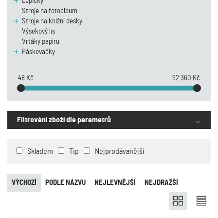
Lepičky
Stroje na fotoalbum
Stroje na knižní desky
Výsekový lis
Vrtáky papíru
Páskovačky
48 Kč
92 360 Kč
Filtrování zboží dle parametrů
Skladem
Tip
Nejprodávanější
VÝCHOZÍ
PODLE NÁZVU
NEJLEVNĚJŠÍ
NEJDRAŽŠÍ